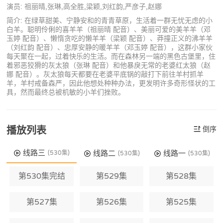
演员: 祖丽晴,张琳,高全胜,梁颖,刘红韵,严彦子,赵娜
简介: 在绿草甜美、宁静安和的青青草原，生活着一群无忧无虑的小
白羊。聪明伶俐的喜羊羊（祖丽晴 配音）、美丽可爱的美羊羊（邓
玉婷 配音）、懒惰贪吃的懒羊羊（梁颖 配音）、莽撞正义的沸羊羊
（刘红韵 配音）、忠厚安静的暖羊羊（邓玉婷 配音），这群小家伙
每天聚在一起，过着快乐的生活。而在森林另一端的黑色古堡里，住
着邪恶狡猾的灰太狼（张琳 配音）和他暴戾无常的老婆红太狼（赵
娜 配音）。灰太狼每天都要在老婆平底锅的敲打下前往羊村抓羊
羊，羊村戒备森严，因此他想处种种办法，更发明许多奇形怪状的工
具，然而最终总被机敏的小羊们挫败。
播放列表
倒序
线路三
线路二
线路一
(530集)
(530集)
(530集)
第530集完结
第529集
第528集
第527集
第526集
第525集