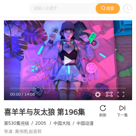
搜索
大家在看
日本动漫
国产动漫
欧美动漫
动漫电影
00:00
/
14:08
喜羊羊与灰太狼
第196集
刷新
下一集
第530集完结
/
2005
/
中国大陆
/
中国动漫
导演: 黄伟明,赵崇邦