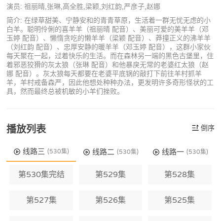
演员: 祖丽晴,张琳,高全胜,梁颖,刘红韵,严彦子,赵娜
简介: 在绿草甜美、宁静安和的青青草原，生活着一群无忧无虑的小
白羊。聪明伶俐的喜羊羊（祖丽晴 配音）、美丽可爱的美羊羊（邓
玉婷 配音）、懒惰贪吃的懒羊羊（梁颖 配音）、莽撞正义的沸羊羊
（刘红韵 配音）、忠厚安静的暖羊羊（邓玉婷 配音），这群小家伙
每天聚在一起，过着快乐的生活。而在森林另一端的黑色古堡里，住
着邪恶狡猾的灰太狼（张琳 配音）和他暴戾无常的老婆红太狼（赵
娜 配音）。灰太狼每天都要在老婆平底锅的敲打下前往羊村抓羊
羊，羊村戒备森严，因此他想处种种办法，更发明许多奇形怪状的工
具，然而最终总被机敏的小羊们挫败。
播放列表
倒序
线路三
线路二
线路一
(530集)
(530集)
(530集)
第530集完结
第529集
第528集
第527集
第526集
第525集