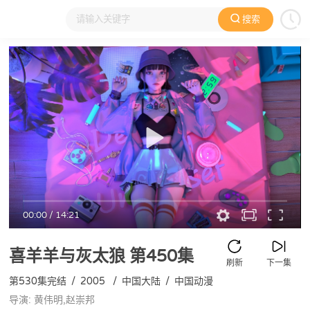
搜索
大家在看
日本动漫
国产动漫
欧美动漫
动漫电影
00:00
/
14:21
喜羊羊与灰太狼
第450集
刷新
下一集
第530集完结
/
2005
/
中国大陆
/
中国动漫
导演: 黄伟明,赵崇邦