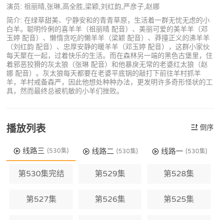
演员: 祖丽晴,张琳,高全胜,梁颖,刘红韵,严彦子,赵娜
简介: 在绿草甜美、宁静安和的青青草原，生活着一群无忧无虑的小
白羊。聪明伶俐的喜羊羊（祖丽晴 配音）、美丽可爱的美羊羊（邓
玉婷 配音）、懒惰贪吃的懒羊羊（梁颖 配音）、莽撞正义的沸羊羊
（刘红韵 配音）、忠厚安静的暖羊羊（邓玉婷 配音），这群小家伙
每天聚在一起，过着快乐的生活。而在森林另一端的黑色古堡里，住
着邪恶狡猾的灰太狼（张琳 配音）和他暴戾无常的老婆红太狼（赵
娜 配音）。灰太狼每天都要在老婆平底锅的敲打下前往羊村抓羊
羊，羊村戒备森严，因此他想处种种办法，更发明许多奇形怪状的工
具，然而最终总被机敏的小羊们挫败。
播放列表
倒序
线路三
线路二
线路一
(530集)
(530集)
(530集)
第530集完结
第529集
第528集
第527集
第526集
第525集