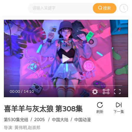
搜索
大家在看
日本动漫
国产动漫
欧美动漫
动漫电影
00:00
/
14:10
喜羊羊与灰太狼
第308集
刷新
下一集
第530集完结
/
2005
/
中国大陆
/
中国动漫
导演: 黄伟明,赵崇邦