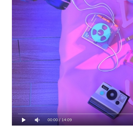
00:00
/
14:09