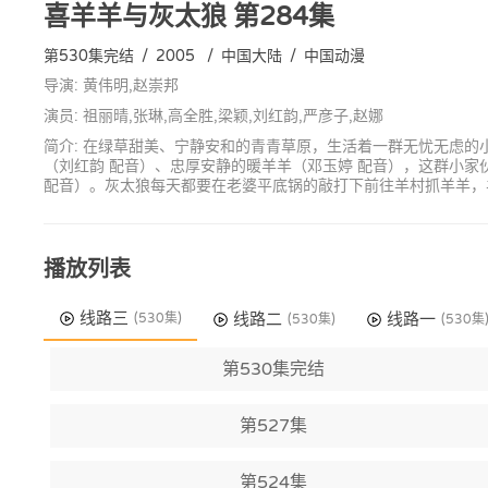
喜羊羊与灰太狼
第284集
第530集完结
/
2005
/
中国大陆
/
中国动漫
导演: 黄伟明,赵崇邦
演员: 祖丽晴,张琳,高全胜,梁颖,刘红韵,严彦子,赵娜
简介: 在绿草甜美、宁静安和的青青草原，生活着一群无忧无虑的
（刘红韵 配音）、忠厚安静的暖羊羊（邓玉婷 配音），这群小
配音）。灰太狼每天都要在老婆平底锅的敲打下前往羊村抓羊羊，
播放列表
线路三
线路二
线路一
(530集)
(530集)
(530集
第530集完结
第527集
第524集