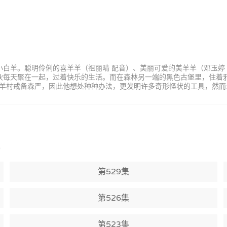
小白羊。聪明伶俐的喜羊羊（祖丽晴 配音）、美丽可爱的美羊羊（邓玉婷
家伙每天聚在一起，过着快乐的生活。而在森林另一端的黑色古堡里，住着
羊村戒备森严，因此他想处种种办法，更发明许多奇形怪状的工具，然而
)
第529集
第526集
第523集