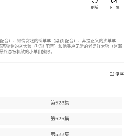
刷新
下一集
 配音）、懒惰贪吃的懒羊羊（梁颖 配音）、莽撞正义的沸羊羊
邪恶狡猾的灰太狼（张琳 配音）和他暴戾无常的老婆红太狼（赵娜
最终总被机敏的小羊们挫败。
倒序
第528集
第525集
第522集