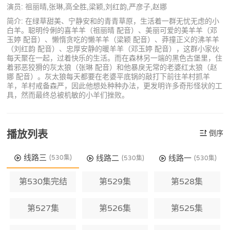
演员: 祖丽晴,张琳,高全胜,梁颖,刘红韵,严彦子,赵娜
简介: 在绿草甜美、宁静安和的青青草原，生活着一群无忧无虑的小
白羊。聪明伶俐的喜羊羊（祖丽晴 配音）、美丽可爱的美羊羊（邓
玉婷 配音）、懒惰贪吃的懒羊羊（梁颖 配音）、莽撞正义的沸羊羊
（刘红韵 配音）、忠厚安静的暖羊羊（邓玉婷 配音），这群小家伙
每天聚在一起，过着快乐的生活。而在森林另一端的黑色古堡里，住
着邪恶狡猾的灰太狼（张琳 配音）和他暴戾无常的老婆红太狼（赵
娜 配音）。灰太狼每天都要在老婆平底锅的敲打下前往羊村抓羊
羊，羊村戒备森严，因此他想处种种办法，更发明许多奇形怪状的工
具，然而最终总被机敏的小羊们挫败。
播放列表
倒序
线路三
线路二
线路一
(530集)
(530集)
(530集)
第530集完结
第529集
第528集
第527集
第526集
第525集