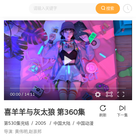
搜索
大家在看
日本动漫
国产动漫
欧美动漫
动漫电影
00:00
/
14:11
喜羊羊与灰太狼
第360集
刷新
下一集
第530集完结
/
2005
/
中国大陆
/
中国动漫
导演: 黄伟明,赵崇邦