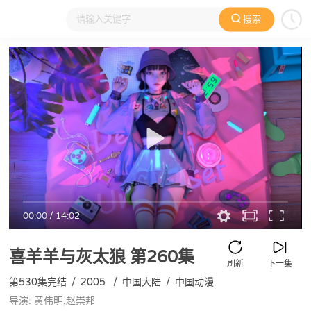
搜索
大家在看
日本动漫
国产动漫
欧美动漫
动漫电影
00:00
/
14:02
喜羊羊与灰太狼
第260集
刷新
下一集
第530集完结
/
2005
/
中国大陆
/
中国动漫
导演: 黄伟明,赵崇邦