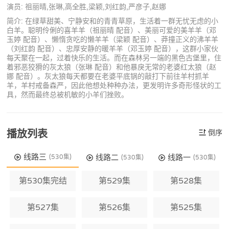
演员: 祖丽晴,张琳,高全胜,梁颖,刘红韵,严彦子,赵娜
简介: 在绿草甜美、宁静安和的青青草原，生活着一群无忧无虑的小
白羊。聪明伶俐的喜羊羊（祖丽晴 配音）、美丽可爱的美羊羊（邓
玉婷 配音）、懒惰贪吃的懒羊羊（梁颖 配音）、莽撞正义的沸羊羊
（刘红韵 配音）、忠厚安静的暖羊羊（邓玉婷 配音），这群小家伙
每天聚在一起，过着快乐的生活。而在森林另一端的黑色古堡里，住
着邪恶狡猾的灰太狼（张琳 配音）和他暴戾无常的老婆红太狼（赵
娜 配音）。灰太狼每天都要在老婆平底锅的敲打下前往羊村抓羊
羊，羊村戒备森严，因此他想处种种办法，更发明许多奇形怪状的工
具，然而最终总被机敏的小羊们挫败。
播放列表
倒序
线路三
线路二
线路一
(530集)
(530集)
(530集)
第530集完结
第529集
第528集
第527集
第526集
第525集