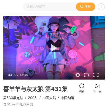
搜索
大家在看
日本动漫
国产动漫
欧美动漫
动漫电影
00:00
/
13:38
喜羊羊与灰太狼
第431集
刷新
下一集
第530集完结
/
2005
/
中国大陆
/
中国动漫
导演: 黄伟明,赵崇邦