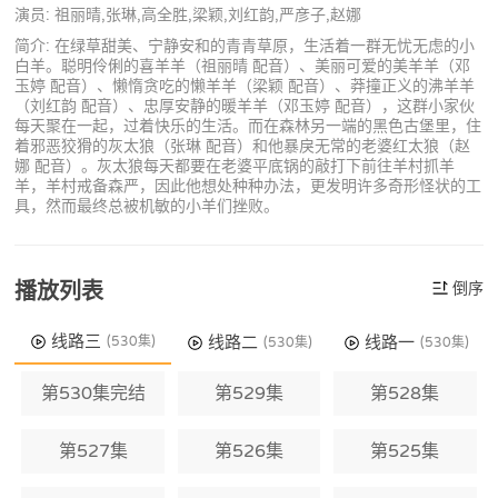
演员: 祖丽晴,张琳,高全胜,梁颖,刘红韵,严彦子,赵娜
简介: 在绿草甜美、宁静安和的青青草原，生活着一群无忧无虑的小
白羊。聪明伶俐的喜羊羊（祖丽晴 配音）、美丽可爱的美羊羊（邓
玉婷 配音）、懒惰贪吃的懒羊羊（梁颖 配音）、莽撞正义的沸羊羊
（刘红韵 配音）、忠厚安静的暖羊羊（邓玉婷 配音），这群小家伙
每天聚在一起，过着快乐的生活。而在森林另一端的黑色古堡里，住
着邪恶狡猾的灰太狼（张琳 配音）和他暴戾无常的老婆红太狼（赵
娜 配音）。灰太狼每天都要在老婆平底锅的敲打下前往羊村抓羊
羊，羊村戒备森严，因此他想处种种办法，更发明许多奇形怪状的工
具，然而最终总被机敏的小羊们挫败。
播放列表
倒序
线路三
线路二
线路一
(530集)
(530集)
(530集)
第530集完结
第529集
第528集
第527集
第526集
第525集