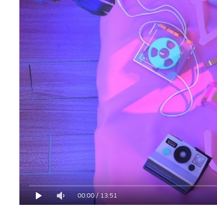
00:00
/
13:51