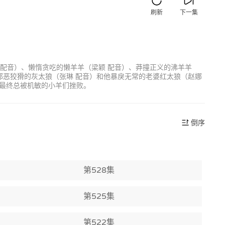
刷新
下一集
 配音）、懒惰贪吃的懒羊羊（梁颖 配音）、莽撞正义的沸羊羊
邪恶狡猾的灰太狼（张琳 配音）和他暴戾无常的老婆红太狼（赵娜
最终总被机敏的小羊们挫败。
倒序
第528集
第525集
第522集