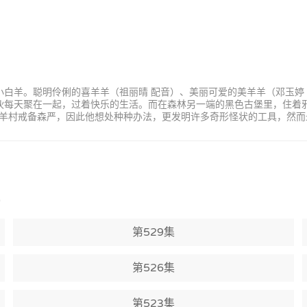
小白羊。聪明伶俐的喜羊羊（祖丽晴 配音）、美丽可爱的美羊羊（邓玉婷
家伙每天聚在一起，过着快乐的生活。而在森林另一端的黑色古堡里，住着
羊村戒备森严，因此他想处种种办法，更发明许多奇形怪状的工具，然而
)
第529集
第526集
第523集