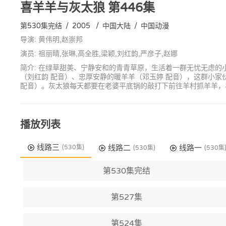
喜羊羊与灰太狼
第446集
第530集完结
/
2005
/
中国大陆
/
中国动漫
导演: 黄伟明,赵崇邦
演员: 祖丽晴,张琳,高全胜,梁颖,刘红韵,严彦子,赵娜
简介: 在绿草甜美、宁静安和的青青草原，生活着一群无忧无虑的
（刘红韵 配音）、忠厚安静的暖羊羊（邓玉婷 配音），这群小
配音）。灰太狼每天都要在老婆平底锅的敲打下前往羊村抓羊羊，
播放列表
线路三
线路二
线路一
(530集)
(530集)
(530集
第530集完结
第527集
第524集