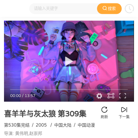
搜索
大家在看
日本动漫
国产动漫
欧美动漫
动漫电影
00:00
/
13:57
喜羊羊与灰太狼
第309集
刷新
下一集
第530集完结
/
2005
/
中国大陆
/
中国动漫
导演: 黄伟明,赵崇邦