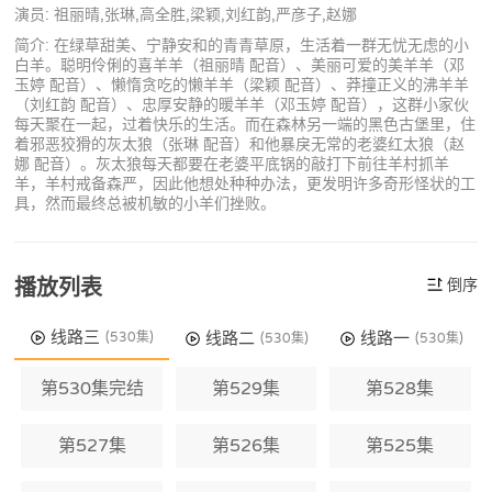
演员: 祖丽晴,张琳,高全胜,梁颖,刘红韵,严彦子,赵娜
简介: 在绿草甜美、宁静安和的青青草原，生活着一群无忧无虑的小
白羊。聪明伶俐的喜羊羊（祖丽晴 配音）、美丽可爱的美羊羊（邓
玉婷 配音）、懒惰贪吃的懒羊羊（梁颖 配音）、莽撞正义的沸羊羊
（刘红韵 配音）、忠厚安静的暖羊羊（邓玉婷 配音），这群小家伙
每天聚在一起，过着快乐的生活。而在森林另一端的黑色古堡里，住
着邪恶狡猾的灰太狼（张琳 配音）和他暴戾无常的老婆红太狼（赵
娜 配音）。灰太狼每天都要在老婆平底锅的敲打下前往羊村抓羊
羊，羊村戒备森严，因此他想处种种办法，更发明许多奇形怪状的工
具，然而最终总被机敏的小羊们挫败。
播放列表
倒序
线路三
线路二
线路一
(530集)
(530集)
(530集)
第530集完结
第529集
第528集
第527集
第526集
第525集