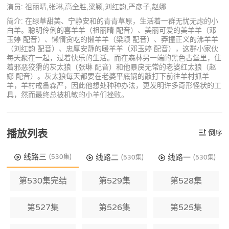
演员: 祖丽晴,张琳,高全胜,梁颖,刘红韵,严彦子,赵娜
简介: 在绿草甜美、宁静安和的青青草原，生活着一群无忧无虑的小
白羊。聪明伶俐的喜羊羊（祖丽晴 配音）、美丽可爱的美羊羊（邓
玉婷 配音）、懒惰贪吃的懒羊羊（梁颖 配音）、莽撞正义的沸羊羊
（刘红韵 配音）、忠厚安静的暖羊羊（邓玉婷 配音），这群小家伙
每天聚在一起，过着快乐的生活。而在森林另一端的黑色古堡里，住
着邪恶狡猾的灰太狼（张琳 配音）和他暴戾无常的老婆红太狼（赵
娜 配音）。灰太狼每天都要在老婆平底锅的敲打下前往羊村抓羊
羊，羊村戒备森严，因此他想处种种办法，更发明许多奇形怪状的工
具，然而最终总被机敏的小羊们挫败。
播放列表
倒序
线路三
线路二
线路一
(530集)
(530集)
(530集)
第530集完结
第529集
第528集
第527集
第526集
第525集