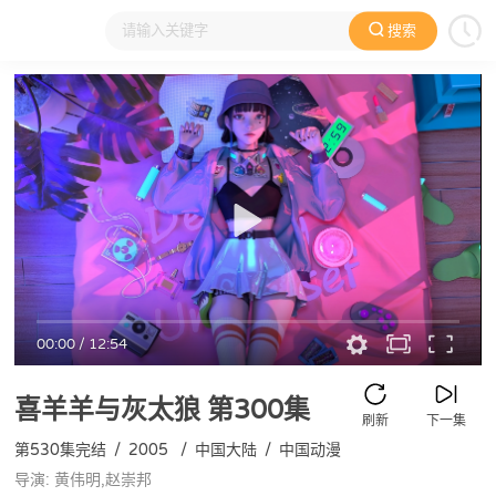
搜索
大家在看
日本动漫
国产动漫
欧美动漫
动漫电影
00:00
/
12:54
喜羊羊与灰太狼
第300集
刷新
下一集
第530集完结
/
2005
/
中国大陆
/
中国动漫
导演: 黄伟明,赵崇邦