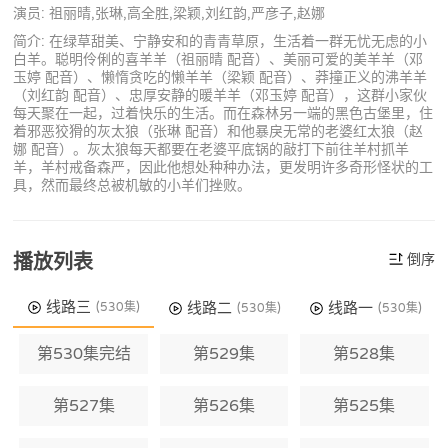
演员: 祖丽晴,张琳,高全胜,梁颖,刘红韵,严彦子,赵娜
简介: 在绿草甜美、宁静安和的青青草原，生活着一群无忧无虑的小
白羊。聪明伶俐的喜羊羊（祖丽晴 配音）、美丽可爱的美羊羊（邓
玉婷 配音）、懒惰贪吃的懒羊羊（梁颖 配音）、莽撞正义的沸羊羊
（刘红韵 配音）、忠厚安静的暖羊羊（邓玉婷 配音），这群小家伙
每天聚在一起，过着快乐的生活。而在森林另一端的黑色古堡里，住
着邪恶狡猾的灰太狼（张琳 配音）和他暴戾无常的老婆红太狼（赵
娜 配音）。灰太狼每天都要在老婆平底锅的敲打下前往羊村抓羊
羊，羊村戒备森严，因此他想处种种办法，更发明许多奇形怪状的工
具，然而最终总被机敏的小羊们挫败。
播放列表
倒序
线路三
线路二
线路一
(530集)
(530集)
(530集)
第530集完结
第529集
第528集
第527集
第526集
第525集