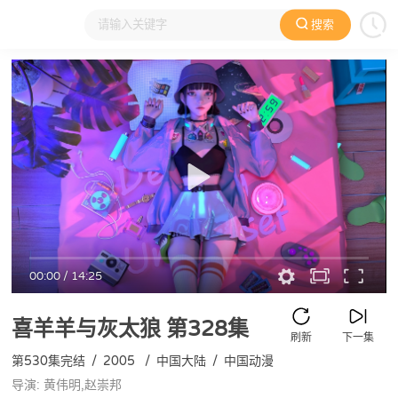
搜索
大家在看
日本动漫
国产动漫
欧美动漫
动漫电影
00:00
/
14:25
喜羊羊与灰太狼
第328集
刷新
下一集
第530集完结
/
2005
/
中国大陆
/
中国动漫
导演: 黄伟明,赵崇邦