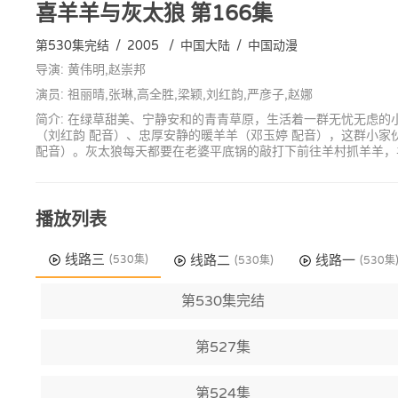
喜羊羊与灰太狼
第166集
第530集完结
/
2005
/
中国大陆
/
中国动漫
导演: 黄伟明,赵崇邦
演员: 祖丽晴,张琳,高全胜,梁颖,刘红韵,严彦子,赵娜
简介: 在绿草甜美、宁静安和的青青草原，生活着一群无忧无虑的
（刘红韵 配音）、忠厚安静的暖羊羊（邓玉婷 配音），这群小
配音）。灰太狼每天都要在老婆平底锅的敲打下前往羊村抓羊羊，
播放列表
线路三
线路二
线路一
(530集)
(530集)
(530集
第530集完结
第527集
第524集