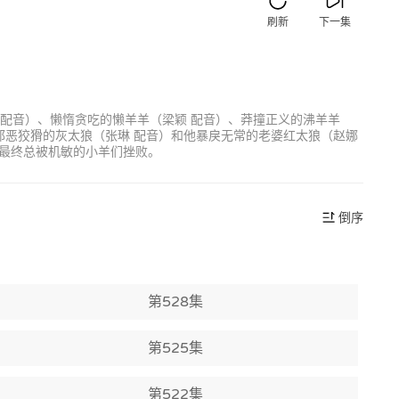
刷新
下一集
 配音）、懒惰贪吃的懒羊羊（梁颖 配音）、莽撞正义的沸羊羊
邪恶狡猾的灰太狼（张琳 配音）和他暴戾无常的老婆红太狼（赵娜
最终总被机敏的小羊们挫败。
倒序
第528集
第525集
第522集