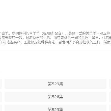
小白羊。聪明伶俐的喜羊羊（祖丽晴 配音）、美丽可爱的美羊羊（邓玉婷
家伙每天聚在一起，过着快乐的生活。而在森林另一端的黑色古堡里，住着
羊村戒备森严，因此他想处种种办法，更发明许多奇形怪状的工具，然而
)
第529集
第526集
第523集