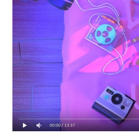
00:00
/
13:37