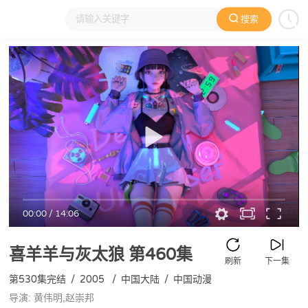
搜索
大家在看
日本动漫
国产动漫
欧美动漫
动漫电影
00:00
/
14:06
喜羊羊与灰太狼
第460集
刷新
下一集
第530集完结
/
2005
/
中国大陆
/
中国动漫
导演: 黄伟明,赵崇邦