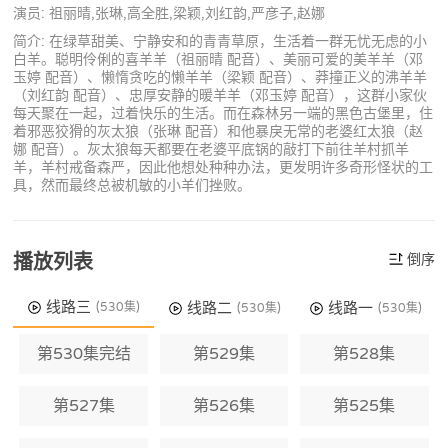
演员: 祖丽晴,张琳,高全胜,梁颖,刘红韵,严彦子,赵娜
简介: 在绿草甜美、宁静安和的青青草原，生活着一群无忧无虑的小
白羊。聪明伶俐的喜羊羊（祖丽晴 配音）、美丽可爱的美羊羊（邓
玉婷 配音）、懒惰贪吃的懒羊羊（梁颖 配音）、莽撞正义的沸羊羊
（刘红韵 配音）、忠厚安静的暖羊羊（邓玉婷 配音），这群小家伙
每天聚在一起，过着快乐的生活。而在森林另一端的黑色古堡里，住
着邪恶狡猾的灰太狼（张琳 配音）和他暴戾无常的老婆红太狼（赵
娜 配音）。灰太狼每天都要在老婆平底锅的敲打下前往羊村抓羊
羊，羊村戒备森严，因此他想处种种办法，更发明许多奇形怪状的工
具，然而最终总被机敏的小羊们挫败。
播放列表
倒序
线路三
线路二
线路一
(530集)
(530集)
(530集)
第530集完结
第529集
第528集
第527集
第526集
第525集