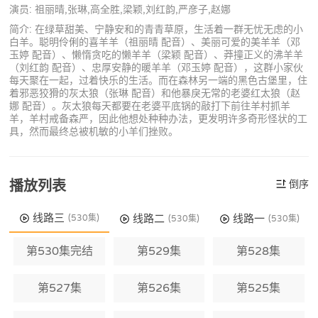
演员: 祖丽晴,张琳,高全胜,梁颖,刘红韵,严彦子,赵娜
简介: 在绿草甜美、宁静安和的青青草原，生活着一群无忧无虑的小
白羊。聪明伶俐的喜羊羊（祖丽晴 配音）、美丽可爱的美羊羊（邓
玉婷 配音）、懒惰贪吃的懒羊羊（梁颖 配音）、莽撞正义的沸羊羊
（刘红韵 配音）、忠厚安静的暖羊羊（邓玉婷 配音），这群小家伙
每天聚在一起，过着快乐的生活。而在森林另一端的黑色古堡里，住
着邪恶狡猾的灰太狼（张琳 配音）和他暴戾无常的老婆红太狼（赵
娜 配音）。灰太狼每天都要在老婆平底锅的敲打下前往羊村抓羊
羊，羊村戒备森严，因此他想处种种办法，更发明许多奇形怪状的工
具，然而最终总被机敏的小羊们挫败。
播放列表
倒序
线路三
线路二
线路一
(530集)
(530集)
(530集)
第530集完结
第529集
第528集
第527集
第526集
第525集