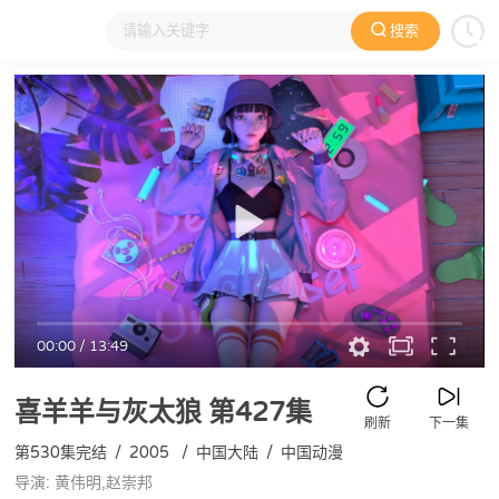
搜索
大家在看
日本动漫
国产动漫
欧美动漫
动漫电影
00:00
/
13:49
喜羊羊与灰太狼
第427集
刷新
下一集
第530集完结
/
2005
/
中国大陆
/
中国动漫
导演: 黄伟明,赵崇邦