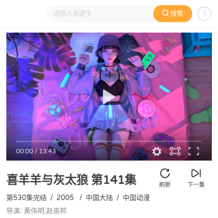
搜索
大家在看
日本动漫
国产动漫
欧美动漫
动漫电影
00:00
/
13:43
喜羊羊与灰太狼
第141集
刷新
下一集
第530集完结
/
2005
/
中国大陆
/
中国动漫
导演: 黄伟明,赵崇邦