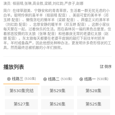
演员: 祖丽晴,张琳,高全胜,梁颖,刘红韵,严彦子,赵娜
简介: 在绿草甜美、宁静安和的青青草原，生活着一群无忧无虑的小
白羊。聪明伶俐的喜羊羊（祖丽晴 配音）、美丽可爱的美羊羊（邓
玉婷 配音）、懒惰贪吃的懒羊羊（梁颖 配音）、莽撞正义的沸羊羊
（刘红韵 配音）、忠厚安静的暖羊羊（邓玉婷 配音），这群小家伙
每天聚在一起，过着快乐的生活。而在森林另一端的黑色古堡里，住
着邪恶狡猾的灰太狼（张琳 配音）和他暴戾无常的老婆红太狼（赵
娜 配音）。灰太狼每天都要在老婆平底锅的敲打下前往羊村抓羊
羊，羊村戒备森严，因此他想处种种办法，更发明许多奇形怪状的工
具，然而最终总被机敏的小羊们挫败。
播放列表
倒序
线路三
线路二
线路一
(530集)
(530集)
(530集)
第530集完结
第529集
第528集
第527集
第526集
第525集