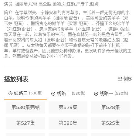
演员: 祖丽晴,张琳,高全胜,梁颖,刘红韵,严彦子,赵娜
简介: 在绿草甜美、宁静安和的青青草原，生活着一群无忧无虑的小
白羊。聪明伶俐的喜羊羊（祖丽晴 配音）、美丽可爱的美羊羊（邓
玉婷 配音）、懒惰贪吃的懒羊羊（梁颖 配音）、莽撞正义的沸羊羊
（刘红韵 配音）、忠厚安静的暖羊羊（邓玉婷 配音），这群小家伙
每天聚在一起，过着快乐的生活。而在森林另一端的黑色古堡里，住
着邪恶狡猾的灰太狼（张琳 配音）和他暴戾无常的老婆红太狼（赵
娜 配音）。灰太狼每天都要在老婆平底锅的敲打下前往羊村抓羊
羊，羊村戒备森严，因此他想处种种办法，更发明许多奇形怪状的工
具，然而最终总被机敏的小羊们挫败。
播放列表
倒序
线路三
线路二
线路一
(530集)
(530集)
(530集)
第530集完结
第529集
第528集
第527集
第526集
第525集