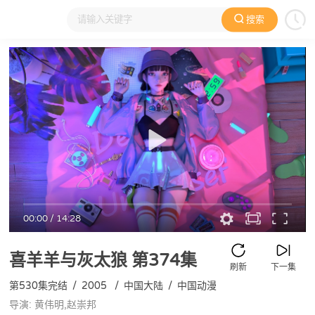
搜索
大家在看
日本动漫
国产动漫
欧美动漫
动漫电影
00:00
/
14:28
喜羊羊与灰太狼
第374集
刷新
下一集
第530集完结
/
2005
/
中国大陆
/
中国动漫
导演: 黄伟明,赵崇邦