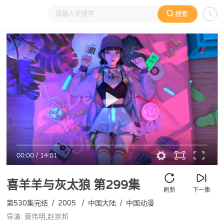
搜索
大家在看
日本动漫
国产动漫
欧美动漫
动漫电影
00:00
/
14:01
喜羊羊与灰太狼
第299集
刷新
下一集
第530集完结
/
2005
/
中国大陆
/
中国动漫
导演: 黄伟明,赵崇邦