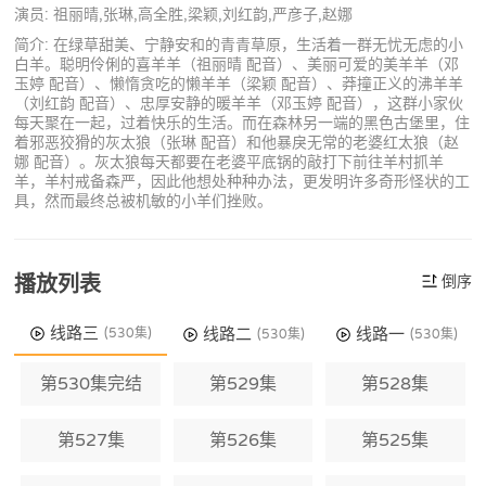
演员: 祖丽晴,张琳,高全胜,梁颖,刘红韵,严彦子,赵娜
简介: 在绿草甜美、宁静安和的青青草原，生活着一群无忧无虑的小
白羊。聪明伶俐的喜羊羊（祖丽晴 配音）、美丽可爱的美羊羊（邓
玉婷 配音）、懒惰贪吃的懒羊羊（梁颖 配音）、莽撞正义的沸羊羊
（刘红韵 配音）、忠厚安静的暖羊羊（邓玉婷 配音），这群小家伙
每天聚在一起，过着快乐的生活。而在森林另一端的黑色古堡里，住
着邪恶狡猾的灰太狼（张琳 配音）和他暴戾无常的老婆红太狼（赵
娜 配音）。灰太狼每天都要在老婆平底锅的敲打下前往羊村抓羊
羊，羊村戒备森严，因此他想处种种办法，更发明许多奇形怪状的工
具，然而最终总被机敏的小羊们挫败。
播放列表
倒序
线路三
线路二
线路一
(530集)
(530集)
(530集)
第530集完结
第529集
第528集
第527集
第526集
第525集