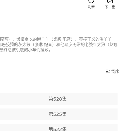
刷新
下一集
 配音）、懒惰贪吃的懒羊羊（梁颖 配音）、莽撞正义的沸羊羊
邪恶狡猾的灰太狼（张琳 配音）和他暴戾无常的老婆红太狼（赵娜
最终总被机敏的小羊们挫败。
倒序
第528集
第525集
第522集