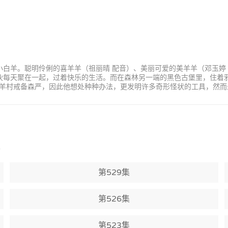
小白羊。聪明伶俐的喜羊羊（祖丽晴 配音）、美丽可爱的美羊羊（邓玉婷
家伙每天聚在一起，过着快乐的生活。而在森林另一端的黑色古堡里，住着
羊村戒备森严，因此他想处种种办法，更发明许多奇形怪状的工具，然而
)
第529集
第526集
第523集