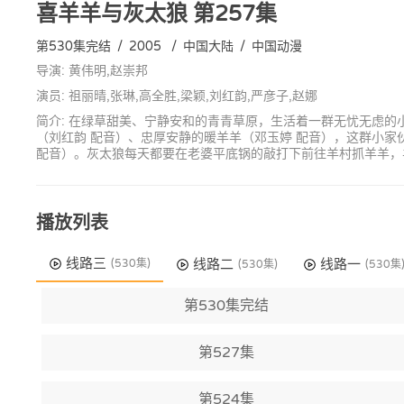
喜羊羊与灰太狼
第257集
第530集完结
/
2005
/
中国大陆
/
中国动漫
导演: 黄伟明,赵崇邦
演员: 祖丽晴,张琳,高全胜,梁颖,刘红韵,严彦子,赵娜
简介: 在绿草甜美、宁静安和的青青草原，生活着一群无忧无虑的
（刘红韵 配音）、忠厚安静的暖羊羊（邓玉婷 配音），这群小
配音）。灰太狼每天都要在老婆平底锅的敲打下前往羊村抓羊羊，
播放列表
线路三
线路二
线路一
(530集)
(530集)
(530集
第530集完结
第527集
第524集