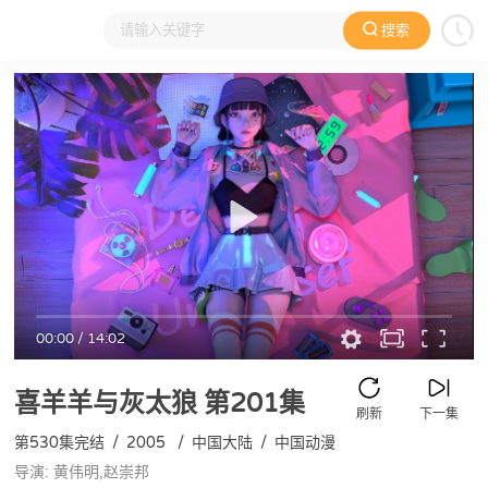
搜索
大家在看
日本动漫
国产动漫
欧美动漫
动漫电影
00:00
/
14:02
喜羊羊与灰太狼
第201集
刷新
下一集
第530集完结
/
2005
/
中国大陆
/
中国动漫
导演: 黄伟明,赵崇邦