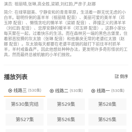
演员: 祖丽晴,张琳,高全胜,梁颖,刘红韵,严彦子,赵娜
简介: 在绿草甜美、宁静安和的青青草原，生活着一群无忧无虑的小
白羊。聪明伶俐的喜羊羊（祖丽晴 配音）、美丽可爱的美羊羊（邓
玉婷 配音）、懒惰贪吃的懒羊羊（梁颖 配音）、莽撞正义的沸羊羊
（刘红韵 配音）、忠厚安静的暖羊羊（邓玉婷 配音），这群小家伙
每天聚在一起，过着快乐的生活。而在森林另一端的黑色古堡里，住
着邪恶狡猾的灰太狼（张琳 配音）和他暴戾无常的老婆红太狼（赵
娜 配音）。灰太狼每天都要在老婆平底锅的敲打下前往羊村抓羊
羊，羊村戒备森严，因此他想处种种办法，更发明许多奇形怪状的工
具，然而最终总被机敏的小羊们挫败。
播放列表
倒序
线路三
线路二
线路一
(530集)
(530集)
(530集)
第530集完结
第529集
第528集
第527集
第526集
第525集