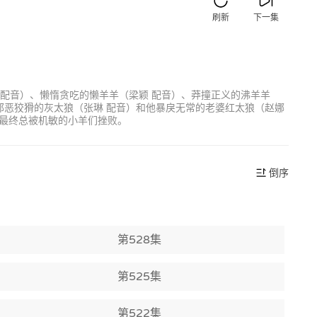
刷新
下一集
 配音）、懒惰贪吃的懒羊羊（梁颖 配音）、莽撞正义的沸羊羊
邪恶狡猾的灰太狼（张琳 配音）和他暴戾无常的老婆红太狼（赵娜
最终总被机敏的小羊们挫败。
倒序
第528集
第525集
第522集