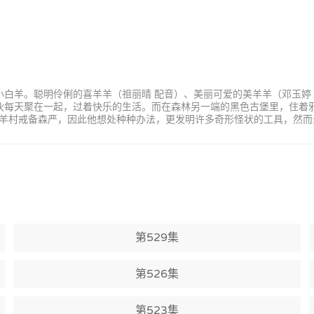
小白羊。聪明伶俐的喜羊羊（祖丽晴 配音）、美丽可爱的美羊羊（邓玉婷
家伙每天聚在一起，过着快乐的生活。而在森林另一端的黑色古堡里，住着
羊村戒备森严，因此他想处种种办法，更发明许多奇形怪状的工具，然而
)
第529集
第526集
第523集