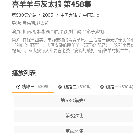
喜羊羊与灰太狼
第458集
第530集完结
/
2005
/
中国大陆
/
中国动漫
导演: 黄伟明,赵崇邦
演员: 祖丽晴,张琳,高全胜,梁颖,刘红韵,严彦子,赵娜
简介: 在绿草甜美、宁静安和的青青草原，生活着一群无忧无虑的
（刘红韵 配音）、忠厚安静的暖羊羊（邓玉婷 配音），这群小
配音）。灰太狼每天都要在老婆平底锅的敲打下前往羊村抓羊羊，
播放列表
线路三
线路二
线路一
(530集)
(530集)
(530集
第530集完结
第527集
第524集