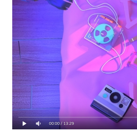
00:00
/
13:29