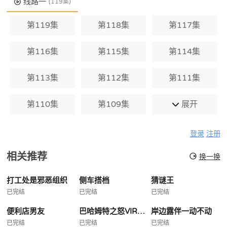
线路一
(119集)
第119集
第118集
第117集
第116集
第115集
第114集
第113集
第112集
第111集
第110集
第109集
展开
登录
注册
相关推荐
换一换
打工处是邪恶组织
侧车搭档
猜谜王
已完结
已完结
已完结
便利店男友
巴哈姆特之怒VIRGINSOUL
岸边露伴一动不动
已完结
已完结
已完结