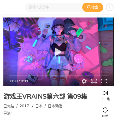
搜索
大家在看
日本动漫
国产动漫
欧美动漫
动漫电影
00:00
/
0:00
游戏王VRAINS第六部
第09集
下一集
已完结
/
2017
/
日本
/
日本动漫
导演:
刷新