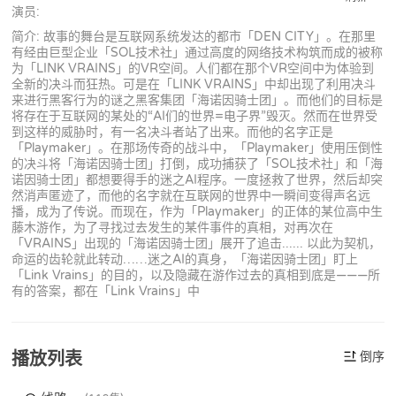
演员:
简介: 故事的舞台是互联网系统发达的都市「DEN CITY」。在那里
有经由巨型企业「SOL技术社」通过高度的网络技术构筑而成的被称
为「LINK VRAINS」的VR空间。人们都在那个VR空间中为体验到
全新的决斗而狂热。可是在「LINK VRAINS」中却出现了利用决斗
来进行黑客行为的谜之黑客集团「海诺因骑士团」。而他们的目标是
将存在于互联网的某处的“AI们的世界=电子界”毁灭。然而在世界受
到这样的威胁时，有一名决斗者站了出来。而他的名字正是
「Playmaker」。在那场传奇的战斗中，「Playmaker」使用压倒性
的决斗将「海诺因骑士团」打倒，成功捕获了「SOL技术社」和「海
诺因骑士团」都想要得手的迷之AI程序。一度拯救了世界，然后却突
然消声匿迹了，而他的名字就在互联网的世界中一瞬间变得声名远
播，成为了传说。而现在，作为「Playmaker」的正体的某位高中生
藤木游作，为了寻找过去发生的某件事件的真相，对再次在
「VRAINS」出现的「海诺因骑士团」展开了追击...... 以此为契机，
命运的齿轮就此转动……迷之AI的真身，「海诺因骑士团」盯上
「Link Vrains」的目的，以及隐藏在游作过去的真相到底是———所
有的答案，都在「Link Vrains」中
播放列表
倒序