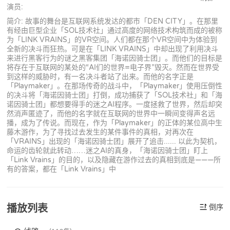
演员:
简介: 故事的舞台是互联网系统发达的都市「DEN CITY」。在那里
有经由巨型企业「SOL技术社」通过高度的网络技术构筑而成的被称
为「LINK VRAINS」的VR空间。人们都在那个VR空间中为体验到
全新的决斗而狂热。可是在「LINK VRAINS」中却出现了利用决斗
来进行黑客行为的谜之黑客集团「海诺因骑士团」。而他们的目标是
将存在于互联网的某处的“AI们的世界=电子界”毁灭。然而在世界受
到这样的威胁时，有一名决斗者站了出来。而他的名字正是
「Playmaker」。在那场传奇的战斗中，「Playmaker」使用压倒性
的决斗将「海诺因骑士团」打倒，成功捕获了「SOL技术社」和「海
诺因骑士团」都想要得手的迷之AI程序。一度拯救了世界，然后却突
然消声匿迹了，而他的名字就在互联网的世界中一瞬间变得声名远
播，成为了传说。而现在，作为「Playmaker」的正体的某位高中生
藤木游作，为了寻找过去发生的某件事件的真相，对再次在
「VRAINS」出现的「海诺因骑士团」展开了追击...... 以此为契机，
命运的齿轮就此转动……迷之AI的真身，「海诺因骑士团」盯上
「Link Vrains」的目的，以及隐藏在游作过去的真相到底是———所
有的答案，都在「Link Vrains」中
播放列表
倒序