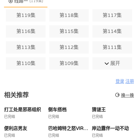
线路一
(119集)
第119集
第118集
第117集
第116集
第115集
第114集
第113集
第112集
第111集
第110集
第109集
展开
登录
注册
相关推荐
换一换
打工处是邪恶组织
侧车搭档
猜谜王
已完结
已完结
已完结
便利店男友
巴哈姆特之怒VIRGINSOUL
岸边露伴一动不动
已完结
已完结
已完结