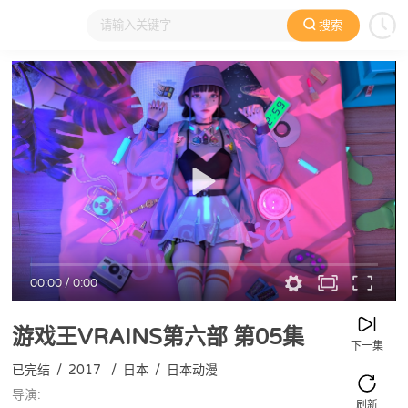
搜索
大家在看
日本动漫
国产动漫
欧美动漫
动漫电影
00:00
/
0:00
游戏王VRAINS第六部
第05集
下一集
已完结
/
2017
/
日本
/
日本动漫
导演:
刷新