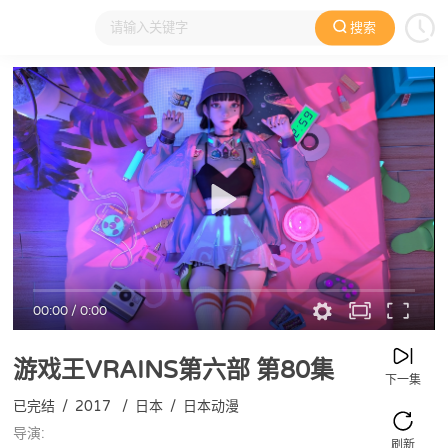
搜索
大家在看
日本动漫
国产动漫
欧美动漫
动漫电影
00:00
/
0:00
游戏王VRAINS第六部
第80集
下一集
已完结
/
2017
/
日本
/
日本动漫
导演:
刷新