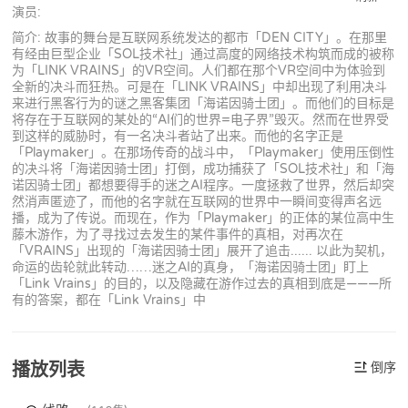
演员:
简介: 故事的舞台是互联网系统发达的都市「DEN CITY」。在那里
有经由巨型企业「SOL技术社」通过高度的网络技术构筑而成的被称
为「LINK VRAINS」的VR空间。人们都在那个VR空间中为体验到
全新的决斗而狂热。可是在「LINK VRAINS」中却出现了利用决斗
来进行黑客行为的谜之黑客集团「海诺因骑士团」。而他们的目标是
将存在于互联网的某处的“AI们的世界=电子界”毁灭。然而在世界受
到这样的威胁时，有一名决斗者站了出来。而他的名字正是
「Playmaker」。在那场传奇的战斗中，「Playmaker」使用压倒性
的决斗将「海诺因骑士团」打倒，成功捕获了「SOL技术社」和「海
诺因骑士团」都想要得手的迷之AI程序。一度拯救了世界，然后却突
然消声匿迹了，而他的名字就在互联网的世界中一瞬间变得声名远
播，成为了传说。而现在，作为「Playmaker」的正体的某位高中生
藤木游作，为了寻找过去发生的某件事件的真相，对再次在
「VRAINS」出现的「海诺因骑士团」展开了追击...... 以此为契机，
命运的齿轮就此转动……迷之AI的真身，「海诺因骑士团」盯上
「Link Vrains」的目的，以及隐藏在游作过去的真相到底是———所
有的答案，都在「Link Vrains」中
播放列表
倒序