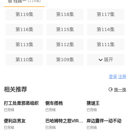
线路一
(119集)
第119集
第118集
第117集
第116集
第115集
第114集
第113集
第112集
第111集
第110集
第109集
展开
登录
注册
相关推荐
换一换
打工处是邪恶组织
侧车搭档
猜谜王
已完结
已完结
已完结
便利店男友
巴哈姆特之怒VIRGINSOUL
岸边露伴一动不动
已完结
已完结
已完结