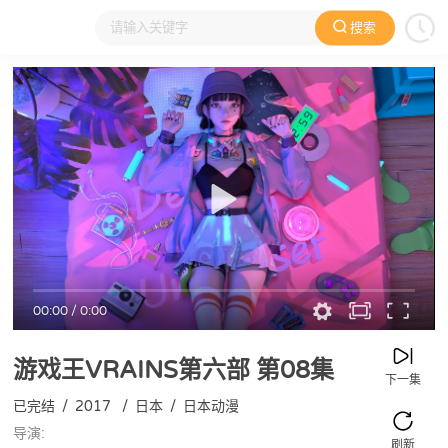
搜索
大家在看
日本动漫
国产动漫
欧美动漫
动漫电影
00:00
/
0:00
游戏王VRAINS第六部
第08集
下一集
已完结
/
2017
/
日本
/
日本动漫
导演:
刷新