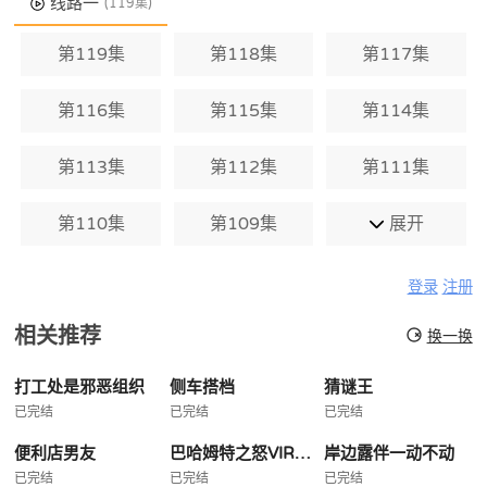
线路一
(119集)
第119集
第118集
第117集
第116集
第115集
第114集
第113集
第112集
第111集
第110集
第109集
展开
登录
注册
相关推荐
换一换
打工处是邪恶组织
侧车搭档
猜谜王
已完结
已完结
已完结
便利店男友
巴哈姆特之怒VIRGINSOUL
岸边露伴一动不动
已完结
已完结
已完结