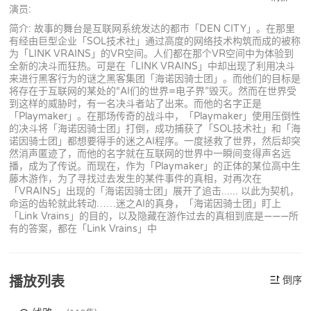
演员:
简介: 故事的舞台是互联网系统发达的都市「DEN CITY」。在那里
有经由巨型企业「SOL技术社」通过高度的网络技术构筑而成的被称
为「LINK VRAINS」的VR空间。人们都在那个VR空间中为体验到
全新的决斗而狂热。可是在「LINK VRAINS」中却出现了利用决斗
来进行黑客行为的谜之黑客集团「海诺因骑士团」。而他们的目标是
将存在于互联网的某处的“AI们的世界=电子界”毁灭。然而在世界受
到这样的威胁时，有一名决斗者站了出来。而他的名字正是
「Playmaker」。在那场传奇的战斗中，「Playmaker」使用压倒性
的决斗将「海诺因骑士团」打倒，成功捕获了「SOL技术社」和「海
诺因骑士团」都想要得手的迷之AI程序。一度拯救了世界，然后却突
然消声匿迹了，而他的名字就在互联网的世界中一瞬间变得声名远
播，成为了传说。而现在，作为「Playmaker」的正体的某位高中生
藤木游作，为了寻找过去发生的某件事件的真相，对再次在
「VRAINS」出现的「海诺因骑士团」展开了追击...... 以此为契机，
命运的齿轮就此转动……迷之AI的真身，「海诺因骑士团」盯上
「Link Vrains」的目的，以及隐藏在游作过去的真相到底是———所
有的答案，都在「Link Vrains」中
播放列表
倒序