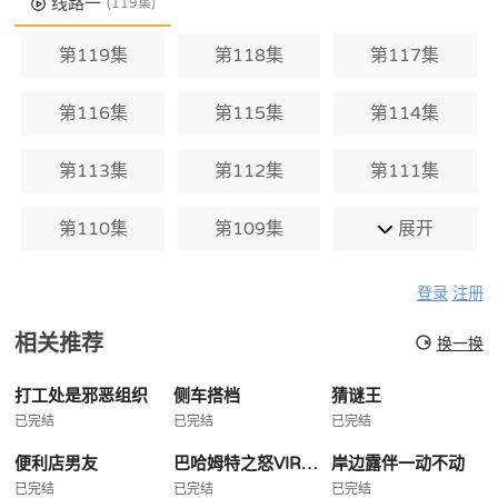
线路一
(119集)
第119集
第118集
第117集
第116集
第115集
第114集
第113集
第112集
第111集
第110集
第109集
展开
登录
注册
相关推荐
换一换
打工处是邪恶组织
侧车搭档
猜谜王
已完结
已完结
已完结
便利店男友
巴哈姆特之怒VIRGINSOUL
岸边露伴一动不动
已完结
已完结
已完结