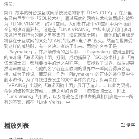
演员:
简介: 故事的舞台是互联网系统发达的都市「DEN CITY」。在那里
有经由巨型企业「SOL技术社」通过高度的网络技术构筑而成的被称
为「LINK VRAINS」的VR空间。人们都在那个VR空间中为体验到
全新的决斗而狂热。可是在「LINK VRAINS」中却出现了利用决斗
来进行黑客行为的谜之黑客集团「海诺因骑士团」。而他们的目标是
将存在于互联网的某处的“AI们的世界=电子界”毁灭。然而在世界受
到这样的威胁时，有一名决斗者站了出来。而他的名字正是
「Playmaker」。在那场传奇的战斗中，「Playmaker」使用压倒性
的决斗将「海诺因骑士团」打倒，成功捕获了「SOL技术社」和「海
诺因骑士团」都想要得手的迷之AI程序。一度拯救了世界，然后却突
然消声匿迹了，而他的名字就在互联网的世界中一瞬间变得声名远
播，成为了传说。而现在，作为「Playmaker」的正体的某位高中生
藤木游作，为了寻找过去发生的某件事件的真相，对再次在
「VRAINS」出现的「海诺因骑士团」展开了追击...... 以此为契机，
命运的齿轮就此转动……迷之AI的真身，「海诺因骑士团」盯上
「Link Vrains」的目的，以及隐藏在游作过去的真相到底是———所
有的答案，都在「Link Vrains」中
播放列表
倒序