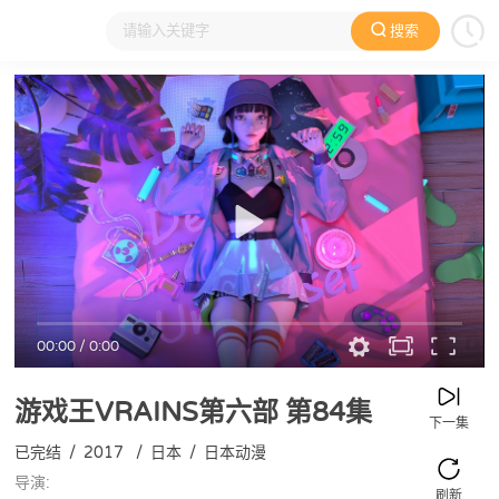
搜索
大家在看
日本动漫
国产动漫
欧美动漫
动漫电影
00:00
/
0:00
游戏王VRAINS第六部
第84集
下一集
已完结
/
2017
/
日本
/
日本动漫
导演:
刷新