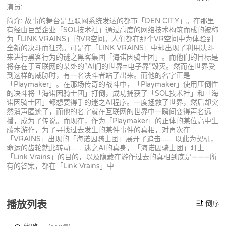
演员:
简介: 故事的舞台是互联网系统发达的都市「DEN CITY」。在那里
有经由巨型企业「SOL技术社」通过高度的网络技术构筑而成的被称
为「LINK VRAINS」的VR空间。人们都在那个VR空间中为体验到
全新的决斗而狂热。可是在「LINK VRAINS」中却出现了利用决斗
来进行黑客行为的谜之黑客集团「海诺因骑士团」。而他们的目标是
将存在于互联网的某处的“AI们的世界=电子界”毁灭。然而在世界受
到这样的威胁时，有一名决斗者站了出来。而他的名字正是
「Playmaker」。在那场传奇的战斗中，「Playmaker」使用压倒性
的决斗将「海诺因骑士团」打倒，成功捕获了「SOL技术社」和「海
诺因骑士团」都想要得手的迷之AI程序。一度拯救了世界，然后却突
然消声匿迹了，而他的名字就在互联网的世界中一瞬间变得声名远
播，成为了传说。而现在，作为「Playmaker」的正体的某位高中生
藤木游作，为了寻找过去发生的某件事件的真相，对再次在
「VRAINS」出现的「海诺因骑士团」展开了追击...... 以此为契机，
命运的齿轮就此转动……迷之AI的真身，「海诺因骑士团」盯上
「Link Vrains」的目的，以及隐藏在游作过去的真相到底是———所
有的答案，都在「Link Vrains」中
播放列表
倒序