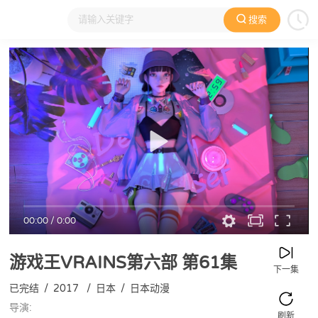
搜索
大家在看
日本动漫
国产动漫
欧美动漫
动漫电影
00:00
/
0:00
游戏王VRAINS第六部
第61集
下一集
已完结
/
2017
/
日本
/
日本动漫
导演:
刷新