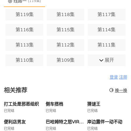
线路一
(119集)
第119集
第118集
第117集
第116集
第115集
第114集
第113集
第112集
第111集
第110集
第109集
展开
登录
注册
相关推荐
换一换
打工处是邪恶组织
侧车搭档
猜谜王
已完结
已完结
已完结
便利店男友
巴哈姆特之怒VIRGINSOUL
岸边露伴一动不动
已完结
已完结
已完结