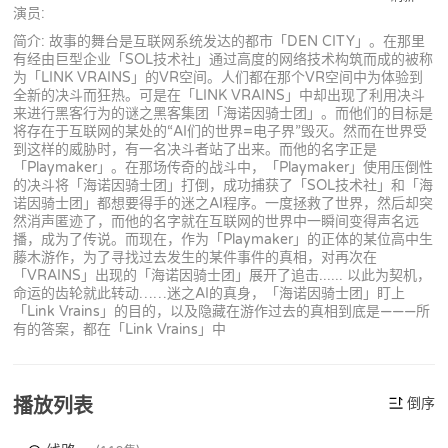
演员:
简介: 故事的舞台是互联网系统发达的都市「DEN CITY」。在那里
有经由巨型企业「SOL技术社」通过高度的网络技术构筑而成的被称
为「LINK VRAINS」的VR空间。人们都在那个VR空间中为体验到
全新的决斗而狂热。可是在「LINK VRAINS」中却出现了利用决斗
来进行黑客行为的谜之黑客集团「海诺因骑士团」。而他们的目标是
将存在于互联网的某处的“AI们的世界=电子界”毁灭。然而在世界受
到这样的威胁时，有一名决斗者站了出来。而他的名字正是
「Playmaker」。在那场传奇的战斗中，「Playmaker」使用压倒性
的决斗将「海诺因骑士团」打倒，成功捕获了「SOL技术社」和「海
诺因骑士团」都想要得手的迷之AI程序。一度拯救了世界，然后却突
然消声匿迹了，而他的名字就在互联网的世界中一瞬间变得声名远
播，成为了传说。而现在，作为「Playmaker」的正体的某位高中生
藤木游作，为了寻找过去发生的某件事件的真相，对再次在
「VRAINS」出现的「海诺因骑士团」展开了追击...... 以此为契机，
命运的齿轮就此转动……迷之AI的真身，「海诺因骑士团」盯上
「Link Vrains」的目的，以及隐藏在游作过去的真相到底是———所
有的答案，都在「Link Vrains」中
播放列表
倒序