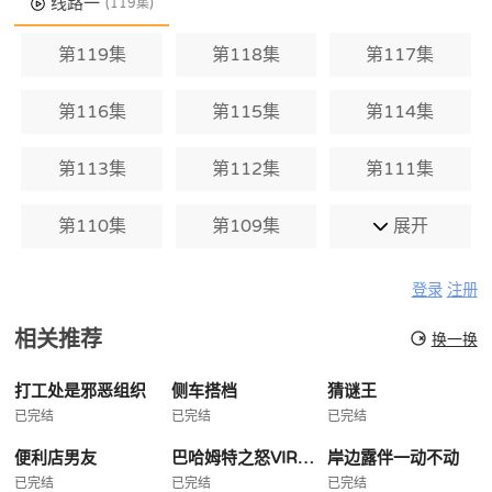
线路一
(119集)
第119集
第118集
第117集
第116集
第115集
第114集
第113集
第112集
第111集
第110集
第109集
展开
登录
注册
相关推荐
换一换
打工处是邪恶组织
侧车搭档
猜谜王
已完结
已完结
已完结
便利店男友
巴哈姆特之怒VIRGINSOUL
岸边露伴一动不动
已完结
已完结
已完结