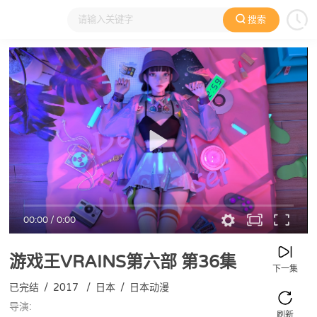
搜索
大家在看
日本动漫
国产动漫
欧美动漫
动漫电影
00:00
/
0:00
游戏王VRAINS第六部
第36集
下一集
已完结
/
2017
/
日本
/
日本动漫
导演:
刷新