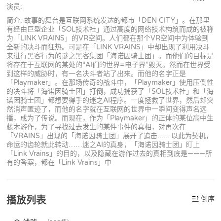
演员:
简介: 故事的舞台是互联网系统发达的都市「DEN CITY」。在那里
有经由巨型企业「SOL技术社」通过高度的网络技术构筑而成的被称
为「LINK VRAINS」的VR空间。人们都在那个VR空间中为体验到
全新的决斗而狂热。可是在「LINK VRAINS」中却出现了利用决斗
来进行黑客行为的谜之黑客集团「海诺因骑士团」。而他们的目标是
将存在于互联网的某处的“AI们的世界=电子界”毁灭。然而在世界受
到这样的威胁时，有一名决斗者站了出来。而他的名字正是
「Playmaker」。在那场传奇的战斗中，「Playmaker」使用压倒性
的决斗将「海诺因骑士团」打倒，成功捕获了「SOL技术社」和「海
诺因骑士团」都想要得手的迷之AI程序。一度拯救了世界，然后却突
然消声匿迹了，而他的名字就在互联网的世界中一瞬间变得声名远
播，成为了传说。而现在，作为「Playmaker」的正体的某位高中生
藤木游作，为了寻找过去发生的某件事件的真相，对再次在
「VRAINS」出现的「海诺因骑士团」展开了追击...... 以此为契机，
命运的齿轮就此转动……迷之AI的真身，「海诺因骑士团」盯上
「Link Vrains」的目的，以及隐藏在游作过去的真相到底是———所
有的答案，都在「Link Vrains」中
播放列表
倒序