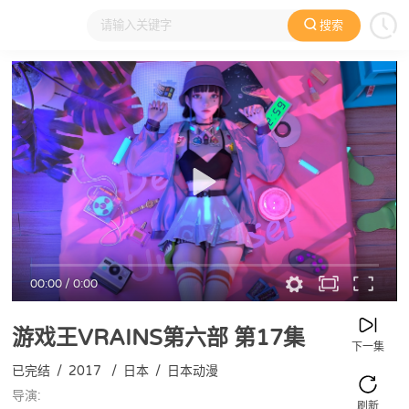
搜索
大家在看
日本动漫
国产动漫
欧美动漫
动漫电影
00:00
/
0:00
游戏王VRAINS第六部
第17集
下一集
已完结
/
2017
/
日本
/
日本动漫
导演:
刷新