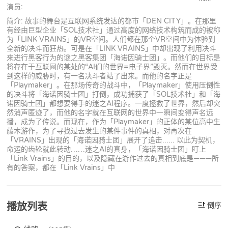
演员:
简介: 故事的舞台是互联网系统发达的都市「DEN CITY」。在那里
有经由巨型企业「SOL技术社」通过高度的网络技术构筑而成的被称
为「LINK VRAINS」的VR空间。人们都在那个VR空间中为体验到
全新的决斗而狂热。可是在「LINK VRAINS」中却出现了利用决斗
来进行黑客行为的谜之黑客集团「海诺因骑士团」。而他们的目标是
将存在于互联网的某处的“AI们的世界=电子界”毁灭。然而在世界受
到这样的威胁时，有一名决斗者站了出来。而他的名字正是
「Playmaker」。在那场传奇的战斗中，「Playmaker」使用压倒性
的决斗将「海诺因骑士团」打倒，成功捕获了「SOL技术社」和「海
诺因骑士团」都想要得手的迷之AI程序。一度拯救了世界，然后却突
然消声匿迹了，而他的名字就在互联网的世界中一瞬间变得声名远
播，成为了传说。而现在，作为「Playmaker」的正体的某位高中生
藤木游作，为了寻找过去发生的某件事件的真相，对再次在
「VRAINS」出现的「海诺因骑士团」展开了追击...... 以此为契机，
命运的齿轮就此转动……迷之AI的真身，「海诺因骑士团」盯上
「Link Vrains」的目的，以及隐藏在游作过去的真相到底是———所
有的答案，都在「Link Vrains」中
播放列表
倒序