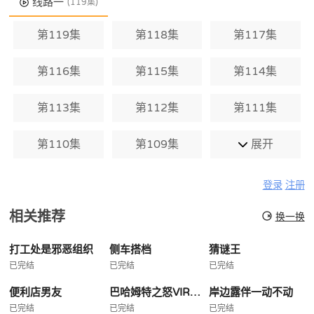
线路一
(119集)
第119集
第118集
第117集
第116集
第115集
第114集
第113集
第112集
第111集
第110集
第109集
展开
登录
注册
相关推荐
换一换
打工处是邪恶组织
侧车搭档
猜谜王
已完结
已完结
已完结
便利店男友
巴哈姆特之怒VIRGINSOUL
岸边露伴一动不动
已完结
已完结
已完结