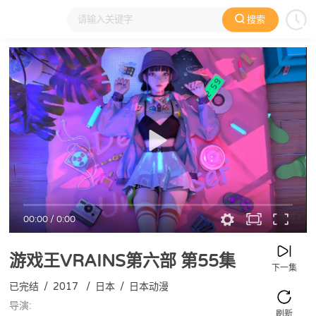
搜索
大家在看
日本动漫
国产动漫
欧美动漫
动漫电影
00:00
/
0:00
游戏王VRAINS第六部
第55集
下一集
已完结
/
2017
/
日本
/
日本动漫
导演:
刷新