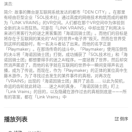
演员:
简介: 故事的舞台是互联网系统发达的都市「DEN CITY」。在那里
有经由巨型企业「SOL技术社」通过高度的网络技术构筑而成的被称
为「LINK VRAINS」的VR空间。人们都在那个VR空间中为体验到
全新的决斗而狂热。可是在「LINK VRAINS」中却出现了利用决斗
来进行黑客行为的谜之黑客集团「海诺因骑士团」。而他们的目标是
将存在于互联网的某处的“AI们的世界=电子界”毁灭。然而在世界受
到这样的威胁时，有一名决斗者站了出来。而他的名字正是
「Playmaker」。在那场传奇的战斗中，「Playmaker」使用压倒性
的决斗将「海诺因骑士团」打倒，成功捕获了「SOL技术社」和「海
诺因骑士团」都想要得手的迷之AI程序。一度拯救了世界，然后却突
然消声匿迹了，而他的名字就在互联网的世界中一瞬间变得声名远
播，成为了传说。而现在，作为「Playmaker」的正体的某位高中生
藤木游作，为了寻找过去发生的某件事件的真相，对再次在
「VRAINS」出现的「海诺因骑士团」展开了追击...... 以此为契机，
命运的齿轮就此转动……迷之AI的真身，「海诺因骑士团」盯上
「Link Vrains」的目的，以及隐藏在游作过去的真相到底是———所
有的答案，都在「Link Vrains」中
播放列表
倒序