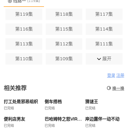
线路一
(119集)
第119集
第118集
第117集
第116集
第115集
第114集
第113集
第112集
第111集
第110集
第109集
展开
登录
注册
相关推荐
换一换
打工处是邪恶组织
侧车搭档
猜谜王
已完结
已完结
已完结
便利店男友
巴哈姆特之怒VIRGINSOUL
岸边露伴一动不动
已完结
已完结
已完结