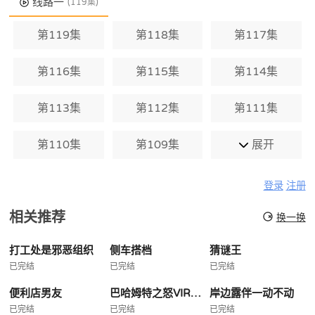
线路一
(119集)
第119集
第118集
第117集
第116集
第115集
第114集
第113集
第112集
第111集
第110集
第109集
展开
登录
注册
相关推荐
换一换
打工处是邪恶组织
侧车搭档
猜谜王
已完结
已完结
已完结
便利店男友
巴哈姆特之怒VIRGINSOUL
岸边露伴一动不动
已完结
已完结
已完结