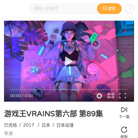
搜索
大家在看
日本动漫
国产动漫
欧美动漫
动漫电影
00:00
/
0:00
游戏王VRAINS第六部
第89集
下一集
已完结
/
2017
/
日本
/
日本动漫
导演:
刷新