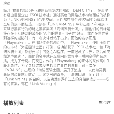
演员:
简介: 故事的舞台是互联网系统发达的都市「DEN CITY」。在那里
有经由巨型企业「SOL技术社」通过高度的网络技术构筑而成的被称
为「LINK VRAINS」的VR空间。人们都在那个VR空间中为体验到
全新的决斗而狂热。可是在「LINK VRAINS」中却出现了利用决斗
来进行黑客行为的谜之黑客集团「海诺因骑士团」。而他们的目标是
将存在于互联网的某处的“AI们的世界=电子界”毁灭。然而在世界受
到这样的威胁时，有一名决斗者站了出来。而他的名字正是
「Playmaker」。在那场传奇的战斗中，「Playmaker」使用压倒性
的决斗将「海诺因骑士团」打倒，成功捕获了「SOL技术社」和「海
诺因骑士团」都想要得手的迷之AI程序。一度拯救了世界，然后却突
然消声匿迹了，而他的名字就在互联网的世界中一瞬间变得声名远
播，成为了传说。而现在，作为「Playmaker」的正体的某位高中生
藤木游作，为了寻找过去发生的某件事件的真相，对再次在
「VRAINS」出现的「海诺因骑士团」展开了追击...... 以此为契机，
命运的齿轮就此转动……迷之AI的真身，「海诺因骑士团」盯上
「Link Vrains」的目的，以及隐藏在游作过去的真相到底是———所
有的答案，都在「Link Vrains」中
播放列表
倒序