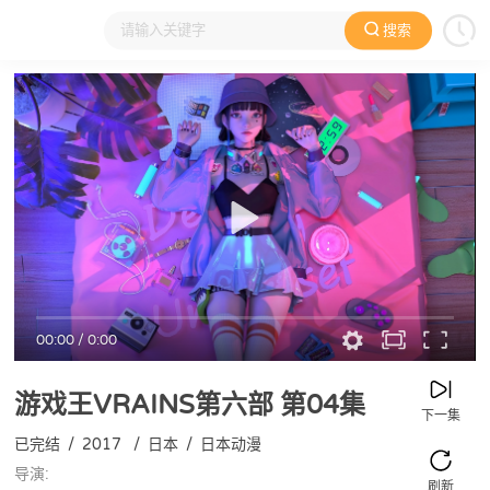
搜索
大家在看
日本动漫
国产动漫
欧美动漫
动漫电影
00:00
/
0:00
游戏王VRAINS第六部
第04集
下一集
已完结
/
2017
/
日本
/
日本动漫
导演:
刷新