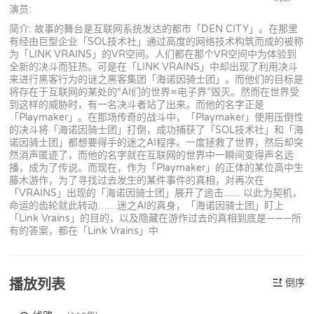
演员:
简介: 故事的舞台是互联网系统发达的都市「DEN CITY」。在那里
有经由巨型企业「SOL技术社」通过高度的网络技术构筑而成的被称
为「LINK VRAINS」的VR空间。人们都在那个VR空间中为体验到
全新的决斗而狂热。可是在「LINK VRAINS」中却出现了利用决斗
来进行黑客行为的谜之黑客集团「海诺因骑士团」。而他们的目标是
将存在于互联网的某处的“AI们的世界=电子界”毁灭。然而在世界受
到这样的威胁时，有一名决斗者站了出来。而他的名字正是
「Playmaker」。在那场传奇的战斗中，「Playmaker」使用压倒性
的决斗将「海诺因骑士团」打倒，成功捕获了「SOL技术社」和「海
诺因骑士团」都想要得手的迷之AI程序。一度拯救了世界，然后却突
然消声匿迹了，而他的名字就在互联网的世界中一瞬间变得声名远
播，成为了传说。而现在，作为「Playmaker」的正体的某位高中生
藤木游作，为了寻找过去发生的某件事件的真相，对再次在
「VRAINS」出现的「海诺因骑士团」展开了追击...... 以此为契机，
命运的齿轮就此转动……迷之AI的真身，「海诺因骑士团」盯上
「Link Vrains」的目的，以及隐藏在游作过去的真相到底是———所
有的答案，都在「Link Vrains」中
播放列表
倒序