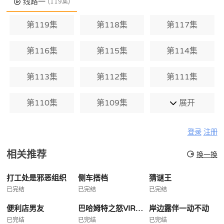
线路一
(119集)
第119集
第118集
第117集
第116集
第115集
第114集
第113集
第112集
第111集
第110集
第109集
展开
登录
注册
相关推荐
换一换
打工处是邪恶组织
侧车搭档
猜谜王
已完结
已完结
已完结
便利店男友
巴哈姆特之怒VIRGINSOUL
岸边露伴一动不动
已完结
已完结
已完结