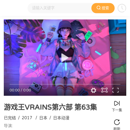
搜索
大家在看
日本动漫
国产动漫
欧美动漫
动漫电影
00:00
/
0:00
游戏王VRAINS第六部
第63集
下一集
已完结
/
2017
/
日本
/
日本动漫
导演:
刷新