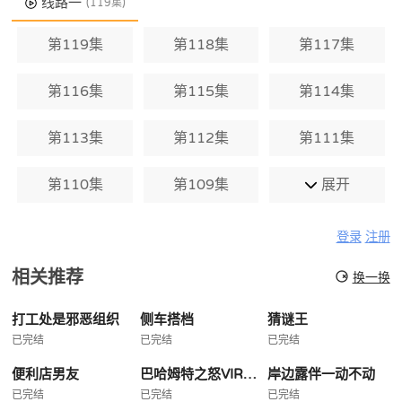
线路一
(119集)
第119集
第118集
第117集
第116集
第115集
第114集
第113集
第112集
第111集
第110集
第109集
展开
登录
注册
相关推荐
换一换
打工处是邪恶组织
侧车搭档
猜谜王
已完结
已完结
已完结
便利店男友
巴哈姆特之怒VIRGINSOUL
岸边露伴一动不动
已完结
已完结
已完结