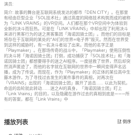
演员:
简介: 故事的舞台是互联网系统发达的都市「DEN CITY」。在那里
有经由巨型企业「SOL技术社」通过高度的网络技术构筑而成的被称
为「LINK VRAINS」的VR空间。人们都在那个VR空间中为体验到
全新的决斗而狂热。可是在「LINK VRAINS」中却出现了利用决斗
来进行黑客行为的谜之黑客集团「海诺因骑士团」。而他们的目标是
将存在于互联网的某处的“AI们的世界=电子界”毁灭。然而在世界受
到这样的威胁时，有一名决斗者站了出来。而他的名字正是
「Playmaker」。在那场传奇的战斗中，「Playmaker」使用压倒性
的决斗将「海诺因骑士团」打倒，成功捕获了「SOL技术社」和「海
诺因骑士团」都想要得手的迷之AI程序。一度拯救了世界，然后却突
然消声匿迹了，而他的名字就在互联网的世界中一瞬间变得声名远
播，成为了传说。而现在，作为「Playmaker」的正体的某位高中生
藤木游作，为了寻找过去发生的某件事件的真相，对再次在
「VRAINS」出现的「海诺因骑士团」展开了追击...... 以此为契机，
命运的齿轮就此转动……迷之AI的真身，「海诺因骑士团」盯上
「Link Vrains」的目的，以及隐藏在游作过去的真相到底是———所
有的答案，都在「Link Vrains」中
播放列表
倒序