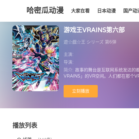
哈密瓜动漫
大家在看
日本动漫
国产动
大家在看
日本动漫
国产动漫
欧美动漫
动漫
游戏王VRAINS第六部
遊☆戯☆王 シリーズ 第6弾
主演:
导演:
简介:
故事的舞台是互联网系统发达的都市
VRAINS」的VR空间。人们都在那个
黑客集团「海诺因骑士团」。而他们的目
站了出来。而他的名字正是「Playma
立刻播放
OL技术社」和「海诺因骑士团」都想
得声名远播，成为了传说。而现在，作为
S」出现的「海诺因骑士团」展开了追击..
的，以及隐藏在游作过去的真相到底是———
播放列表