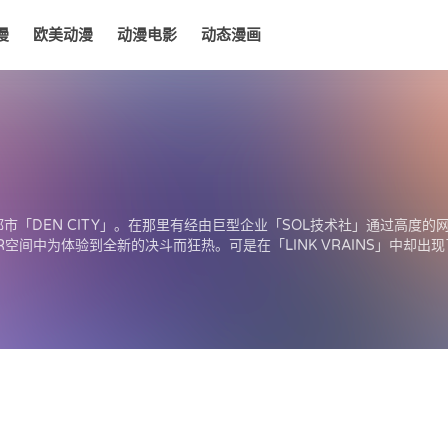
漫
欧美动漫
动漫电影
动态漫画
电影
动态漫画
「DEN CITY」。在那里有经由巨型企业「SOL技术社」通过高度的网
VR空间中为体验到全新的决斗而狂热。可是在「LINK VRAINS」中却
标是将存在于互联网的某处的“AI们的世界=电子界”毁灭。然而在世界
ker」。在那场传奇的战斗中，「Playmaker」使用压倒性的决斗将「
要得手的迷之AI程序。一度拯救了世界，然后却突然消声匿迹了，而他的
「Playmaker」的正体的某位高中生藤木游作，为了寻找过去发生的某
.... 以此为契机，命运的齿轮就此转动……迷之AI的真身，「海诺因骑士团」
所有的答案，都在「Link Vrains」中