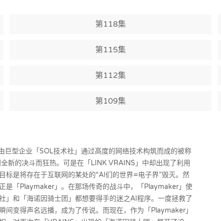
第118集
第115集
第112集
第109集
经由巨型企业「SOL技术社」通过高度的网络技术构筑而成的被称
到全新的决斗而狂热。可是在「LINK VRAINS」中却出现了利用
标是将存在于互联网的某处的“AI们的世界=电子界”毁灭。然
laymaker」。在那场传奇的战斗中，「Playmaker」使
社」和「海诺因骑士团」都想要得手的迷之AI程序。一度拯救了
变得声名远播，成为了传说。而现在，作为「Playmaker」