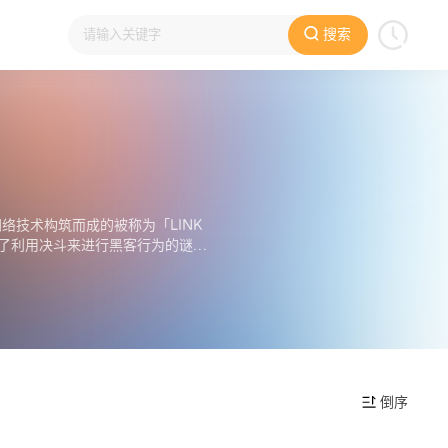
搜索
络技术构筑而成的被称为「LINK 
出现了利用决斗来进行黑客行为的谜之
受到这样的威胁时，有一名决斗者
海诺因骑士团」打倒，成功捕获了「S
名字就在互联网的世界中一瞬间变
件事件的真相，对再次在「VRAIN
盯上「Link Vrains」的目
倒序