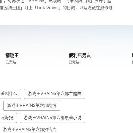
，对再次在「VRAINS」出现的「海诺因骑士团」展开了追
诺因骑士团」盯上「Link Vrains」的目的，以及隐藏在游作过
猜谜王
便利店男友
已完结
已完结
原著叫什么
游戏王VRAINS第六部主题曲
游戏王VRAINS第六部剧情
剧照海报
游戏王VRAINS第六部原著小说
游戏王VRAINS第六部预告片