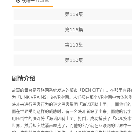
线路一
(119集)
第119集
第116集
第113集
第110集
剧情介绍
故事的舞台是互联网系统发达的都市「DEN CITY」。在那里有
为「LINK VRAINS」的VR空间。人们都在那个VR空间中为体验
决斗来进行黑客行为的谜之黑客集团「海诺因骑士团」。而他们的目
而在世界受到这样的威胁时，有一名决斗者站了出来。而他的名字正是「P
用压倒性的决斗将「海诺因骑士团」打倒，成功捕获了「SOL技术
世界，然后却突然消声匿迹了，而他的名字就在互联网的世界中一瞬间