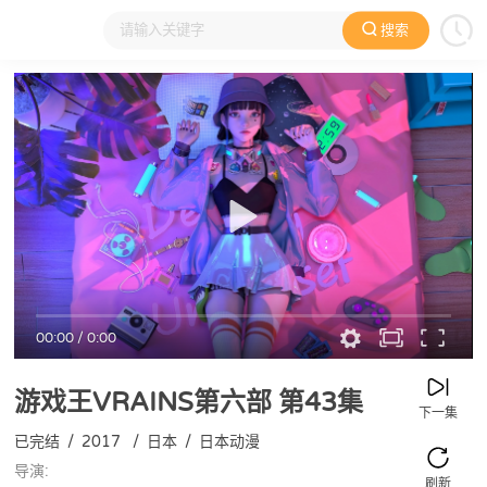
搜索
大家在看
日本动漫
国产动漫
欧美动漫
动漫电影
00:00
/
0:00
游戏王VRAINS第六部
第43集
下一集
已完结
/
2017
/
日本
/
日本动漫
导演:
刷新