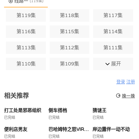
线路一
(119集)
第119集
第118集
第117集
第116集
第115集
第114集
第113集
第112集
第111集
第110集
第109集
展开
登录
注册
相关推荐
换一换
打工处是邪恶组织
侧车搭档
猜谜王
已完结
已完结
已完结
便利店男友
巴哈姆特之怒VIRGINSOUL
岸边露伴一动不动
已完结
已完结
已完结