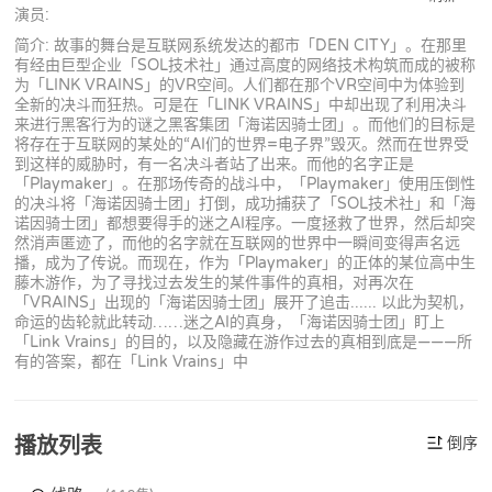
演员:
简介: 故事的舞台是互联网系统发达的都市「DEN CITY」。在那里
有经由巨型企业「SOL技术社」通过高度的网络技术构筑而成的被称
为「LINK VRAINS」的VR空间。人们都在那个VR空间中为体验到
全新的决斗而狂热。可是在「LINK VRAINS」中却出现了利用决斗
来进行黑客行为的谜之黑客集团「海诺因骑士团」。而他们的目标是
将存在于互联网的某处的“AI们的世界=电子界”毁灭。然而在世界受
到这样的威胁时，有一名决斗者站了出来。而他的名字正是
「Playmaker」。在那场传奇的战斗中，「Playmaker」使用压倒性
的决斗将「海诺因骑士团」打倒，成功捕获了「SOL技术社」和「海
诺因骑士团」都想要得手的迷之AI程序。一度拯救了世界，然后却突
然消声匿迹了，而他的名字就在互联网的世界中一瞬间变得声名远
播，成为了传说。而现在，作为「Playmaker」的正体的某位高中生
藤木游作，为了寻找过去发生的某件事件的真相，对再次在
「VRAINS」出现的「海诺因骑士团」展开了追击...... 以此为契机，
命运的齿轮就此转动……迷之AI的真身，「海诺因骑士团」盯上
「Link Vrains」的目的，以及隐藏在游作过去的真相到底是———所
有的答案，都在「Link Vrains」中
播放列表
倒序