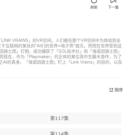
刷新
下一集
INK VRAINS」的VR空间。人们都在那个VR空间中为体验到全
在于互联网的某处的“AI们的世界=电子界”毁灭。然而在世界受到这
海诺因骑士团」打倒，成功捕获了「SOL技术社」和「海诺因骑士团」
在，作为「Playmaker」的正体的某位高中生藤木游作，为了
I的真身，「海诺因骑士团」盯上「Link Vrains」的目的，以及
倒序
第117集
第114集