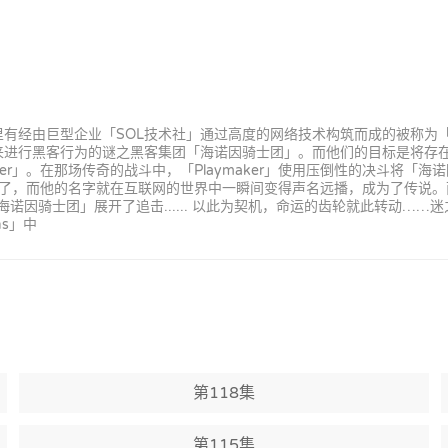
那里有经由巨型企业「SOL技术社」通过高度的网络技术构筑而成的被称为「L
决斗来进行黑客行为的谜之黑客集团「海诺因骑士团」。而他们的目标是将存
er」。在那场传奇的战斗中，「Playmaker」使用压倒性的决斗将「
了，而他的名字就在互联网的世界中一瞬间变得声名远播，成为了传说。而现
因骑士团」展开了追击...... 以此为契机，命运的齿轮就此转动……迷之A
ns」中
第118集
第115集