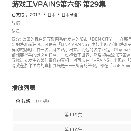
游戏王VRAINS第六部
第29集
已完结
/
2017
/
日本
/
日本动漫
导演:
演员:
简介: 故事的舞台是互联网系统发达的都市「DEN CITY」。在
新的决斗而狂热。可是在「LINK VRAINS」中却出现了利用
样的威胁时，有一名决斗者站了出来。而他的名字正是「Playmak
都想要得手的迷之AI程序。一度拯救了世界，然后却突然消声匿迹
寻找过去发生的某件事件的真相，对再次在「VRAINS」出现的「海诺
隐藏在游作过去的真相到底是———所有的答案，都在「Link Vrai
播放列表
线路一
(119集)
第119集
第116集