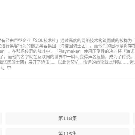
那里有经由巨型企业「SOL技术社」通过高度的网络技术构筑而成的被称为「L
决斗来进行黑客行为的谜之黑客集团「海诺因骑士团」。而他们的目标是将存
er」。在那场传奇的战斗中，「Playmaker」使用压倒性的决斗将「
了，而他的名字就在互联网的世界中一瞬间变得声名远播，成为了传说。而现
因骑士团」展开了追击...... 以此为契机，命运的齿轮就此转动……迷之A
ns」中
第118集
第115集