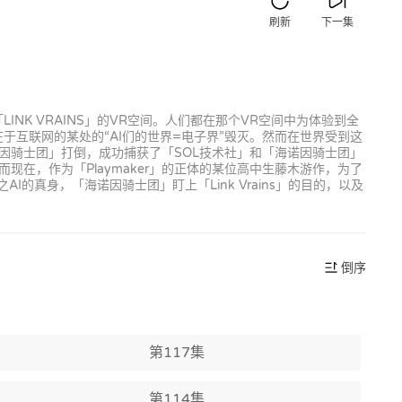
刷新
下一集
INK VRAINS」的VR空间。人们都在那个VR空间中为体验到全
在于互联网的某处的“AI们的世界=电子界”毁灭。然而在世界受到这
海诺因骑士团」打倒，成功捕获了「SOL技术社」和「海诺因骑士团」
在，作为「Playmaker」的正体的某位高中生藤木游作，为了
I的真身，「海诺因骑士团」盯上「Link Vrains」的目的，以及
倒序
第117集
第114集