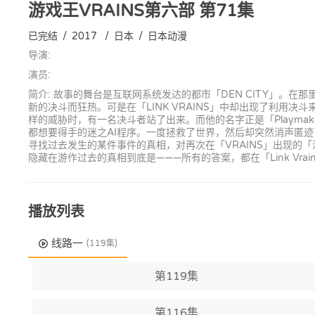
游戏王VRAINS第六部
第71集
已完结
/
2017
/
日本
/
日本动漫
导演:
演员:
简介: 故事的舞台是互联网系统发达的都市「DEN CITY」。在
新的决斗而狂热。可是在「LINK VRAINS」中却出现了利用
样的威胁时，有一名决斗者站了出来。而他的名字正是「Playmak
都想要得手的迷之AI程序。一度拯救了世界，然后却突然消声匿迹
寻找过去发生的某件事件的真相，对再次在「VRAINS」出现的「海诺
隐藏在游作过去的真相到底是———所有的答案，都在「Link Vrai
播放列表
线路一
(119集)
第119集
第116集