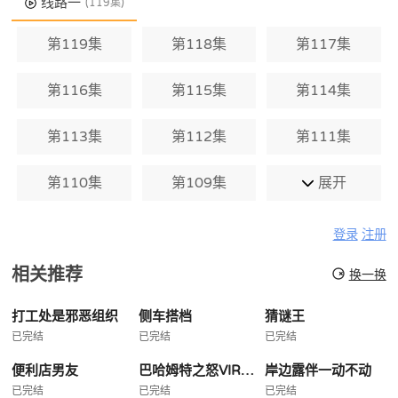
线路一
(119集)
第119集
第118集
第117集
第116集
第115集
第114集
第113集
第112集
第111集
第110集
第109集
展开
登录
注册
相关推荐
换一换
打工处是邪恶组织
侧车搭档
猜谜王
已完结
已完结
已完结
便利店男友
巴哈姆特之怒VIRGINSOUL
岸边露伴一动不动
已完结
已完结
已完结