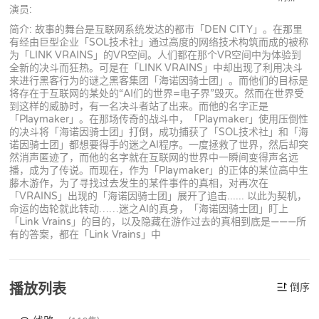
演员:
简介: 故事的舞台是互联网系统发达的都市「DEN CITY」。在那里
有经由巨型企业「SOL技术社」通过高度的网络技术构筑而成的被称
为「LINK VRAINS」的VR空间。人们都在那个VR空间中为体验到
全新的决斗而狂热。可是在「LINK VRAINS」中却出现了利用决斗
来进行黑客行为的谜之黑客集团「海诺因骑士团」。而他们的目标是
将存在于互联网的某处的“AI们的世界=电子界”毁灭。然而在世界受
到这样的威胁时，有一名决斗者站了出来。而他的名字正是
「Playmaker」。在那场传奇的战斗中，「Playmaker」使用压倒性
的决斗将「海诺因骑士团」打倒，成功捕获了「SOL技术社」和「海
诺因骑士团」都想要得手的迷之AI程序。一度拯救了世界，然后却突
然消声匿迹了，而他的名字就在互联网的世界中一瞬间变得声名远
播，成为了传说。而现在，作为「Playmaker」的正体的某位高中生
藤木游作，为了寻找过去发生的某件事件的真相，对再次在
「VRAINS」出现的「海诺因骑士团」展开了追击...... 以此为契机，
命运的齿轮就此转动……迷之AI的真身，「海诺因骑士团」盯上
「Link Vrains」的目的，以及隐藏在游作过去的真相到底是———所
有的答案，都在「Link Vrains」中
播放列表
倒序