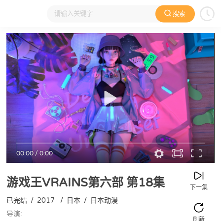
搜索
大家在看
日本动漫
国产动漫
欧美动漫
动漫电影
00:00
/
0:00
游戏王VRAINS第六部
第18集
下一集
已完结
/
2017
/
日本
/
日本动漫
导演:
刷新