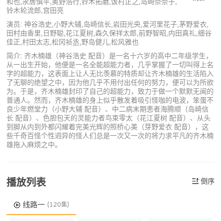
和也,永居慎平,奥野浩行,铃木拓磨,饭村正之,岛崎奈奈子,
铃木轮流郎,宫田亮
演员: 神谷浩史,小野大辅,岛崎信长,岩田光央,爱河里花子,茅野爱衣,
田村由香里,日野聪,花江夏树,森久保祥太郎,前野智昭,内田真礼,细谷
佳正,村田太志,松冈祯丞,野岛健儿,松风雅也
简介: 齐木楠雄（神谷浩史 配音）是一名十六岁的高中二年级学生，
从一出生开始，他便是一名全能超能力者，几乎掌握了一切叫得上名
字的超能力，这表面上让人无比羡慕的特质却让齐木楠雄的生活陷入
了无聊的绝望之中，因为他几乎不用付出任何的努力，便可以为所欲
为。于是，齐木楠雄封印了自己的超能力，致力于做一个默默无闻的
普通人。然而，齐木楠雄的身上似乎散发着吸引怪咖的电波，笨蛋不
良少年燃堂力（小野大辅 配音）、中二病末期患者海腾顺（岛崎信
长 配音）、色胆包天的灵能力者鸟束零太（花江夏树 配音）、从头
到脚从内到外都闪耀着完美光辉的照桥心美（芽野爱衣 配音），这
些千奇百怪个性迥异的怪人们总是一次又一次的将力求平凡的齐木楠
雄拖入麻烦之中。
播放列表
倒序
线路一
(120集)