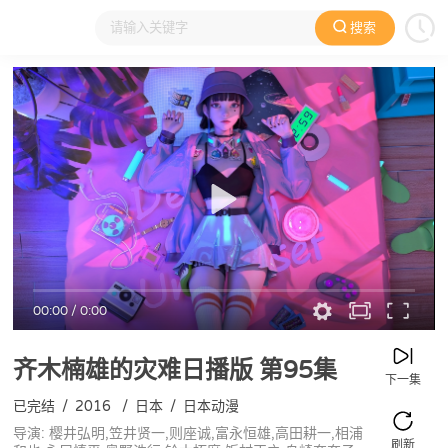
搜索
大家在看
日本动漫
国产动漫
欧美动漫
动漫电影
00:00
/
0:00
齐木楠雄的灾难日播版
第95集
下一集
已完结
/
2016
/
日本
/
日本动漫
导演: 樱井弘明,笠井贤一,则座诚,富永恒雄,高田耕一,相浦
刷新