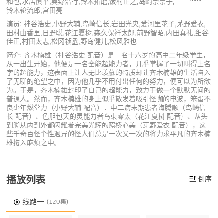
和也,永居慎平,奥野浩行,铃木拓磨,饭村正之,岛崎奈奈子,
铃木轮流郎,宫田亮
演员: 神谷浩史,小野大辅,岛崎信长,岩田光央,爱河里花子,茅野爱衣,
田村由香里,日野聪,花江夏树,森久保祥太郎,前野智昭,内田真礼,细谷
佳正,村田太志,松冈祯丞,野岛健儿,松风雅也
简介: 齐木楠雄（神谷浩史 配音）是一名十六岁的高中二年级学生，
从一出生开始，他便是一名全能超能力者，几乎掌握了一切叫得上名
字的超能力，这表面上让人无比羡慕的特质却让齐木楠雄的生活陷入
了无聊的绝望之中，因为他几乎不用付出任何的努力，便可以为所欲
为。于是，齐木楠雄封印了自己的超能力，致力于做一个默默无闻的
普通人。然而，齐木楠雄的身上似乎散发着吸引怪咖的电波，笨蛋不
良少年燃堂力（小野大辅 配音）、中二病末期患者海腾顺（岛崎信
长 配音）、色胆包天的灵能力者鸟束零太（花江夏树 配音）、从头
到脚从内到外都闪耀着完美光辉的照桥心美（芽野爱衣 配音），这
些千奇百怪个性迥异的怪人们总是一次又一次的将力求平凡的齐木楠
雄拖入麻烦之中。
播放列表
倒序
线路一
(120集)