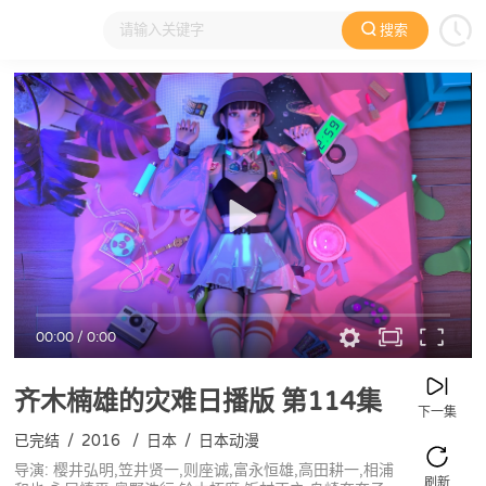
搜索
大家在看
日本动漫
国产动漫
欧美动漫
动漫电影
00:00
/
0:00
齐木楠雄的灾难日播版
第114集
下一集
已完结
/
2016
/
日本
/
日本动漫
导演: 樱井弘明,笠井贤一,则座诚,富永恒雄,高田耕一,相浦
刷新