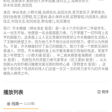
和也,永居慎平,奥野浩行,铃木拓磨,饭村正之,岛崎奈奈子,
铃木轮流郎,宫田亮
演员: 神谷浩史,小野大辅,岛崎信长,岩田光央,爱河里花子,茅野爱衣,
田村由香里,日野聪,花江夏树,森久保祥太郎,前野智昭,内田真礼,细谷
佳正,村田太志,松冈祯丞,野岛健儿,松风雅也
简介: 齐木楠雄（神谷浩史 配音）是一名十六岁的高中二年级学生，
从一出生开始，他便是一名全能超能力者，几乎掌握了一切叫得上名
字的超能力，这表面上让人无比羡慕的特质却让齐木楠雄的生活陷入
了无聊的绝望之中，因为他几乎不用付出任何的努力，便可以为所欲
为。于是，齐木楠雄封印了自己的超能力，致力于做一个默默无闻的
普通人。然而，齐木楠雄的身上似乎散发着吸引怪咖的电波，笨蛋不
良少年燃堂力（小野大辅 配音）、中二病末期患者海腾顺（岛崎信
长 配音）、色胆包天的灵能力者鸟束零太（花江夏树 配音）、从头
到脚从内到外都闪耀着完美光辉的照桥心美（芽野爱衣 配音），这
些千奇百怪个性迥异的怪人们总是一次又一次的将力求平凡的齐木楠
雄拖入麻烦之中。
播放列表
倒序
线路一
(120集)