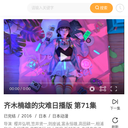
搜索
大家在看
日本动漫
国产动漫
欧美动漫
动漫电影
00:00
/
0:00
齐木楠雄的灾难日播版
第71集
下一集
已完结
/
2016
/
日本
/
日本动漫
导演: 樱井弘明,笠井贤一,则座诚,富永恒雄,高田耕一,相浦
刷新