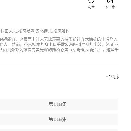
刷新
下一集
,村田太志,松冈祯丞,野岛健儿,松风雅也
字的超能力，这表面上让人无比羡慕的特质却让齐木楠雄的生活陷入
通人。然而，齐木楠雄的身上似乎散发着吸引怪咖的电波，笨蛋不
从内到外都闪耀着完美光辉的照桥心美（芽野爱衣 配音），这些千
倒序
第118集
第115集