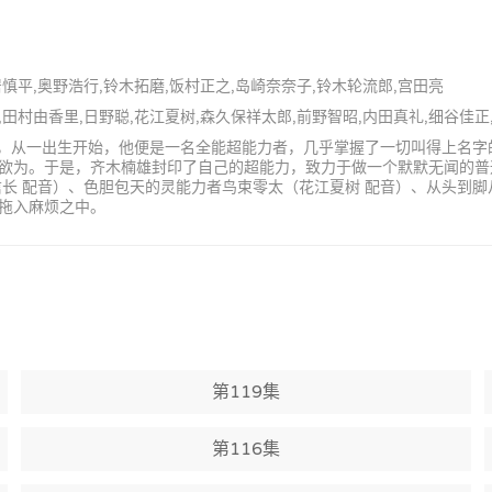
居慎平,奥野浩行,铃木拓磨,饭村正之,岛崎奈奈子,铃木轮流郎,宫田亮
衣,田村由香里,日野聪,花江夏树,森久保祥太郎,前野智昭,内田真礼,细谷佳正
学生，从一出生开始，他便是一名全能超能力者，几乎掌握了一切叫得上名
欲为。于是，齐木楠雄封印了自己的超能力，致力于做一个默默无闻的普
长 配音）、色胆包天的灵能力者鸟束零太（花江夏树 配音）、从头到脚
拖入麻烦之中。
第119集
第116集