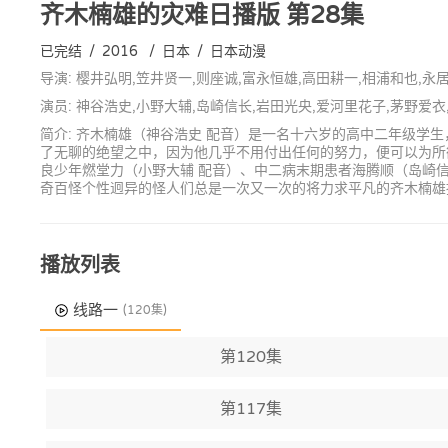
齐木楠雄的灾难日播版
第28集
已完结
/
2016
/
日本
/
日本动漫
导演: 樱井弘明,笠井贤一,则座诚,富永恒雄,高田耕一,相浦和也,永
演员: 神谷浩史,小野大辅,岛崎信长,岩田光央,爱河里花子,茅野爱
简介: 齐木楠雄（神谷浩史 配音）是一名十六岁的高中二年级
了无聊的绝望之中，因为他几乎不用付出任何的努力，便可以为所
良少年燃堂力（小野大辅 配音）、中二病末期患者海腾顺（岛崎信
奇百怪个性迥异的怪人们总是一次又一次的将力求平凡的齐木楠雄
播放列表
线路一
(120集)
第120集
第117集