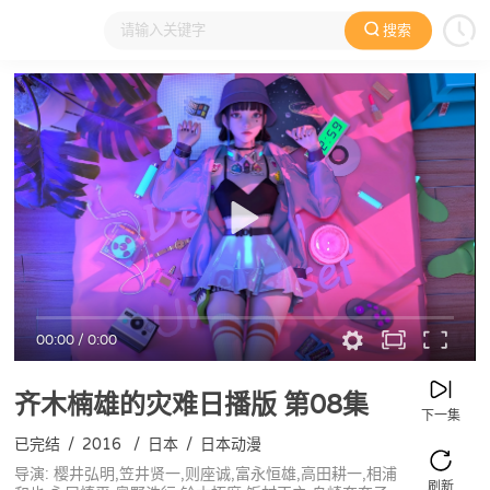
搜索
大家在看
日本动漫
国产动漫
欧美动漫
动漫电影
00:00
/
0:00
齐木楠雄的灾难日播版
第08集
下一集
已完结
/
2016
/
日本
/
日本动漫
导演: 樱井弘明,笠井贤一,则座诚,富永恒雄,高田耕一,相浦
刷新