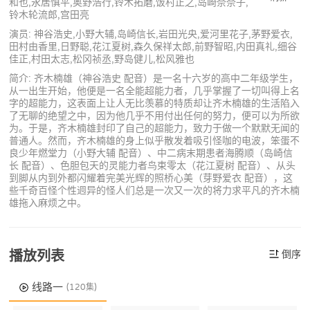
和也,永居慎平,奥野浩行,铃木拓磨,饭村正之,岛崎奈奈子,
铃木轮流郎,宫田亮
演员: 神谷浩史,小野大辅,岛崎信长,岩田光央,爱河里花子,茅野爱衣,
田村由香里,日野聪,花江夏树,森久保祥太郎,前野智昭,内田真礼,细谷
佳正,村田太志,松冈祯丞,野岛健儿,松风雅也
简介: 齐木楠雄（神谷浩史 配音）是一名十六岁的高中二年级学生，
从一出生开始，他便是一名全能超能力者，几乎掌握了一切叫得上名
字的超能力，这表面上让人无比羡慕的特质却让齐木楠雄的生活陷入
了无聊的绝望之中，因为他几乎不用付出任何的努力，便可以为所欲
为。于是，齐木楠雄封印了自己的超能力，致力于做一个默默无闻的
普通人。然而，齐木楠雄的身上似乎散发着吸引怪咖的电波，笨蛋不
良少年燃堂力（小野大辅 配音）、中二病末期患者海腾顺（岛崎信
长 配音）、色胆包天的灵能力者鸟束零太（花江夏树 配音）、从头
到脚从内到外都闪耀着完美光辉的照桥心美（芽野爱衣 配音），这
些千奇百怪个性迥异的怪人们总是一次又一次的将力求平凡的齐木楠
雄拖入麻烦之中。
播放列表
倒序
线路一
(120集)