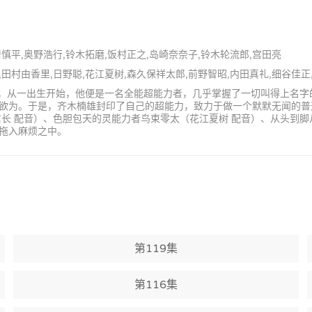
居慎平,奥野浩行,铃木拓磨,饭村正之,岛崎奈奈子,铃木轮流郎,宫田亮
衣,田村由香里,日野聪,花江夏树,森久保祥太郎,前野智昭,内田真礼,细谷佳正
学生，从一出生开始，他便是一名全能超能力者，几乎掌握了一切叫得上名
欲为。于是，齐木楠雄封印了自己的超能力，致力于做一个默默无闻的普
长 配音）、色胆包天的灵能力者鸟束零太（花江夏树 配音）、从头到脚
拖入麻烦之中。
第119集
第116集