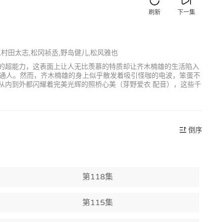
刷新
下一集
,村田太志,松冈祯丞,野岛健儿,松风雅也
字的超能力，这表面上让人无比羡慕的特质却让齐木楠雄的生活陷入
通人。然而，齐木楠雄的身上似乎散发着吸引怪咖的电波，笨蛋不
从内到外都闪耀着完美光辉的照桥心美（芽野爱衣 配音），这些千
倒序
第118集
第115集