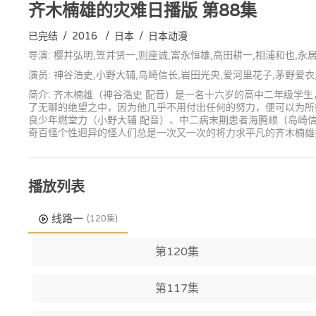
齐木楠雄的灾难日播版
第88集
已完结
/
2016
/
日本
/
日本动漫
导演: 樱井弘明,笠井贤一,则座诚,富永恒雄,高田耕一,相浦和也,永
演员: 神谷浩史,小野大辅,岛崎信长,岩田光央,爱河里花子,茅野爱
简介: 齐木楠雄（神谷浩史 配音）是一名十六岁的高中二年级
了无聊的绝望之中，因为他几乎不用付出任何的努力，便可以为所
良少年燃堂力（小野大辅 配音）、中二病末期患者海腾顺（岛崎信
奇百怪个性迥异的怪人们总是一次又一次的将力求平凡的齐木楠雄
播放列表
线路一
(120集)
第120集
第117集