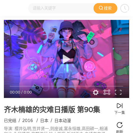
搜索
大家在看
日本动漫
国产动漫
欧美动漫
动漫电影
00:00
/
0:00
齐木楠雄的灾难日播版
第90集
下一集
已完结
/
2016
/
日本
/
日本动漫
导演: 樱井弘明,笠井贤一,则座诚,富永恒雄,高田耕一,相浦
刷新