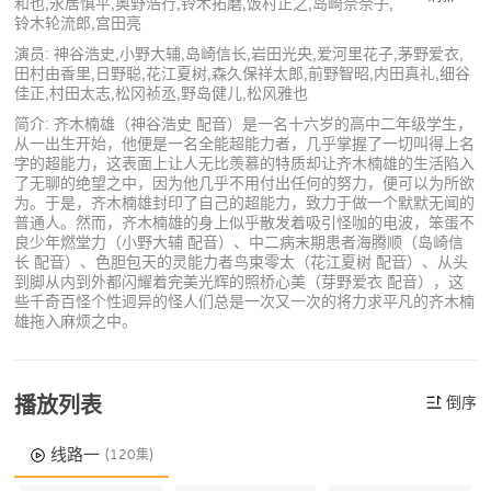
和也,永居慎平,奥野浩行,铃木拓磨,饭村正之,岛崎奈奈子,
铃木轮流郎,宫田亮
演员: 神谷浩史,小野大辅,岛崎信长,岩田光央,爱河里花子,茅野爱衣,
田村由香里,日野聪,花江夏树,森久保祥太郎,前野智昭,内田真礼,细谷
佳正,村田太志,松冈祯丞,野岛健儿,松风雅也
简介: 齐木楠雄（神谷浩史 配音）是一名十六岁的高中二年级学生，
从一出生开始，他便是一名全能超能力者，几乎掌握了一切叫得上名
字的超能力，这表面上让人无比羡慕的特质却让齐木楠雄的生活陷入
了无聊的绝望之中，因为他几乎不用付出任何的努力，便可以为所欲
为。于是，齐木楠雄封印了自己的超能力，致力于做一个默默无闻的
普通人。然而，齐木楠雄的身上似乎散发着吸引怪咖的电波，笨蛋不
良少年燃堂力（小野大辅 配音）、中二病末期患者海腾顺（岛崎信
长 配音）、色胆包天的灵能力者鸟束零太（花江夏树 配音）、从头
到脚从内到外都闪耀着完美光辉的照桥心美（芽野爱衣 配音），这
些千奇百怪个性迥异的怪人们总是一次又一次的将力求平凡的齐木楠
雄拖入麻烦之中。
播放列表
倒序
线路一
(120集)