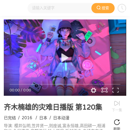
搜索
大家在看
日本动漫
国产动漫
欧美动漫
动漫电影
00:00
/
0:00
齐木楠雄的灾难日播版
第120集
下一集
已完结
/
2016
/
日本
/
日本动漫
导演: 樱井弘明,笠井贤一,则座诚,富永恒雄,高田耕一,相浦
刷新