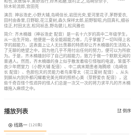
和也,永居慎平,奥野浩行,铃木拓磨,饭村正之,岛崎奈奈子,
铃木轮流郎,宫田亮
演员: 神谷浩史,小野大辅,岛崎信长,岩田光央,爱河里花子,茅野爱衣,
田村由香里,日野聪,花江夏树,森久保祥太郎,前野智昭,内田真礼,细谷
佳正,村田太志,松冈祯丞,野岛健儿,松风雅也
简介: 齐木楠雄（神谷浩史 配音）是一名十六岁的高中二年级学生，
从一出生开始，他便是一名全能超能力者，几乎掌握了一切叫得上名
字的超能力，这表面上让人无比羡慕的特质却让齐木楠雄的生活陷入
了无聊的绝望之中，因为他几乎不用付出任何的努力，便可以为所欲
为。于是，齐木楠雄封印了自己的超能力，致力于做一个默默无闻的
普通人。然而，齐木楠雄的身上似乎散发着吸引怪咖的电波，笨蛋不
良少年燃堂力（小野大辅 配音）、中二病末期患者海腾顺（岛崎信
长 配音）、色胆包天的灵能力者鸟束零太（花江夏树 配音）、从头
到脚从内到外都闪耀着完美光辉的照桥心美（芽野爱衣 配音），这
些千奇百怪个性迥异的怪人们总是一次又一次的将力求平凡的齐木楠
雄拖入麻烦之中。
播放列表
倒序
线路一
(120集)