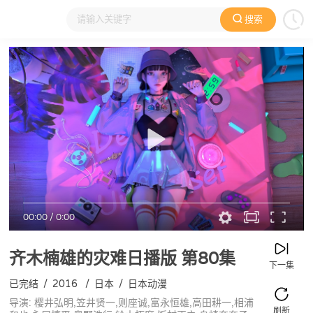
搜索
大家在看
日本动漫
国产动漫
欧美动漫
动漫电影
00:00
/
0:00
齐木楠雄的灾难日播版
第80集
下一集
已完结
/
2016
/
日本
/
日本动漫
导演: 樱井弘明,笠井贤一,则座诚,富永恒雄,高田耕一,相浦
刷新