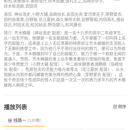
和也,永居慎平,奥野浩行,铃木拓磨,饭村正之,岛崎奈奈子,
铃木轮流郎,宫田亮
演员: 神谷浩史,小野大辅,岛崎信长,岩田光央,爱河里花子,茅野爱衣,
田村由香里,日野聪,花江夏树,森久保祥太郎,前野智昭,内田真礼,细谷
佳正,村田太志,松冈祯丞,野岛健儿,松风雅也
简介: 齐木楠雄（神谷浩史 配音）是一名十六岁的高中二年级学生，
从一出生开始，他便是一名全能超能力者，几乎掌握了一切叫得上名
字的超能力，这表面上让人无比羡慕的特质却让齐木楠雄的生活陷入
了无聊的绝望之中，因为他几乎不用付出任何的努力，便可以为所欲
为。于是，齐木楠雄封印了自己的超能力，致力于做一个默默无闻的
普通人。然而，齐木楠雄的身上似乎散发着吸引怪咖的电波，笨蛋不
良少年燃堂力（小野大辅 配音）、中二病末期患者海腾顺（岛崎信
长 配音）、色胆包天的灵能力者鸟束零太（花江夏树 配音）、从头
到脚从内到外都闪耀着完美光辉的照桥心美（芽野爱衣 配音），这
些千奇百怪个性迥异的怪人们总是一次又一次的将力求平凡的齐木楠
雄拖入麻烦之中。
播放列表
倒序
线路一
(120集)