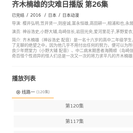
齐木楠雄的灾难日播版
第26集
已完结
/
2016
/
日本
/
日本动漫
导演: 樱井弘明,笠井贤一,则座诚,富永恒雄,高田耕一,相浦和也,永
演员: 神谷浩史,小野大辅,岛崎信长,岩田光央,爱河里花子,茅野爱
简介: 齐木楠雄（神谷浩史 配音）是一名十六岁的高中二年级
了无聊的绝望之中，因为他几乎不用付出任何的努力，便可以为所
良少年燃堂力（小野大辅 配音）、中二病末期患者海腾顺（岛崎信
奇百怪个性迥异的怪人们总是一次又一次的将力求平凡的齐木楠雄
播放列表
线路一
(120集)
第120集
第117集