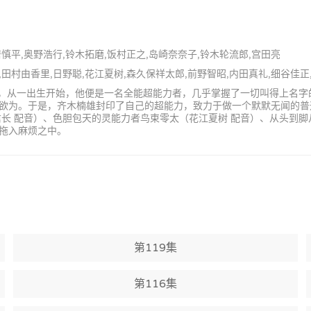
居慎平,奥野浩行,铃木拓磨,饭村正之,岛崎奈奈子,铃木轮流郎,宫田亮
衣,田村由香里,日野聪,花江夏树,森久保祥太郎,前野智昭,内田真礼,细谷佳正
学生，从一出生开始，他便是一名全能超能力者，几乎掌握了一切叫得上名
欲为。于是，齐木楠雄封印了自己的超能力，致力于做一个默默无闻的普
长 配音）、色胆包天的灵能力者鸟束零太（花江夏树 配音）、从头到脚
拖入麻烦之中。
第119集
第116集