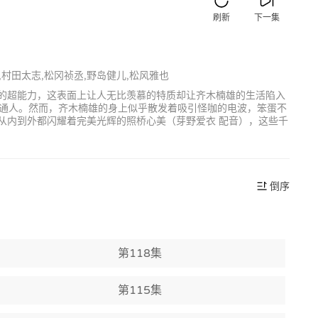
刷新
下一集
,村田太志,松冈祯丞,野岛健儿,松风雅也
字的超能力，这表面上让人无比羡慕的特质却让齐木楠雄的生活陷入
通人。然而，齐木楠雄的身上似乎散发着吸引怪咖的电波，笨蛋不
从内到外都闪耀着完美光辉的照桥心美（芽野爱衣 配音），这些千
倒序
第118集
第115集