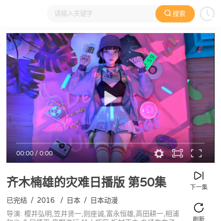
搜索
大家在看
日本动漫
国产动漫
欧美动漫
动漫电影
00:00
/
0:00
齐木楠雄的灾难日播版
第50集
下一集
已完结
/
2016
/
日本
/
日本动漫
导演: 樱井弘明,笠井贤一,则座诚,富永恒雄,高田耕一,相浦
刷新