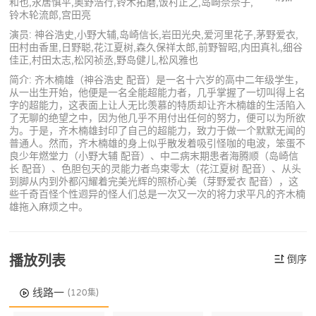
和也,永居慎平,奥野浩行,铃木拓磨,饭村正之,岛崎奈奈子,
铃木轮流郎,宫田亮
演员: 神谷浩史,小野大辅,岛崎信长,岩田光央,爱河里花子,茅野爱衣,
田村由香里,日野聪,花江夏树,森久保祥太郎,前野智昭,内田真礼,细谷
佳正,村田太志,松冈祯丞,野岛健儿,松风雅也
简介: 齐木楠雄（神谷浩史 配音）是一名十六岁的高中二年级学生，
从一出生开始，他便是一名全能超能力者，几乎掌握了一切叫得上名
字的超能力，这表面上让人无比羡慕的特质却让齐木楠雄的生活陷入
了无聊的绝望之中，因为他几乎不用付出任何的努力，便可以为所欲
为。于是，齐木楠雄封印了自己的超能力，致力于做一个默默无闻的
普通人。然而，齐木楠雄的身上似乎散发着吸引怪咖的电波，笨蛋不
良少年燃堂力（小野大辅 配音）、中二病末期患者海腾顺（岛崎信
长 配音）、色胆包天的灵能力者鸟束零太（花江夏树 配音）、从头
到脚从内到外都闪耀着完美光辉的照桥心美（芽野爱衣 配音），这
些千奇百怪个性迥异的怪人们总是一次又一次的将力求平凡的齐木楠
雄拖入麻烦之中。
播放列表
倒序
线路一
(120集)