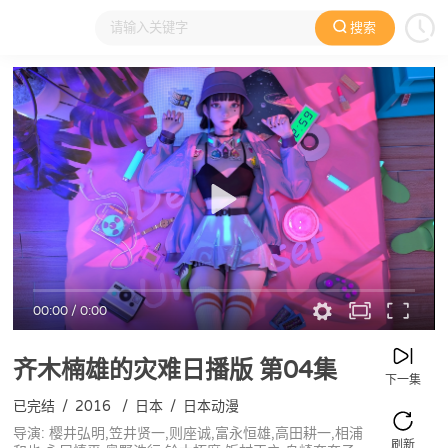
搜索
大家在看
日本动漫
国产动漫
欧美动漫
动漫电影
00:00
/
0:00
齐木楠雄的灾难日播版
第04集
下一集
已完结
/
2016
/
日本
/
日本动漫
导演: 樱井弘明,笠井贤一,则座诚,富永恒雄,高田耕一,相浦
刷新