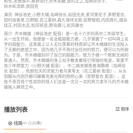
和也,永居慎平,奥野浩行,铃木拓磨,饭村正之,岛崎奈奈子,
铃木轮流郎,宫田亮
演员: 神谷浩史,小野大辅,岛崎信长,岩田光央,爱河里花子,茅野爱衣,
田村由香里,日野聪,花江夏树,森久保祥太郎,前野智昭,内田真礼,细谷
佳正,村田太志,松冈祯丞,野岛健儿,松风雅也
简介: 齐木楠雄（神谷浩史 配音）是一名十六岁的高中二年级学生，
从一出生开始，他便是一名全能超能力者，几乎掌握了一切叫得上名
字的超能力，这表面上让人无比羡慕的特质却让齐木楠雄的生活陷入
了无聊的绝望之中，因为他几乎不用付出任何的努力，便可以为所欲
为。于是，齐木楠雄封印了自己的超能力，致力于做一个默默无闻的
普通人。然而，齐木楠雄的身上似乎散发着吸引怪咖的电波，笨蛋不
良少年燃堂力（小野大辅 配音）、中二病末期患者海腾顺（岛崎信
长 配音）、色胆包天的灵能力者鸟束零太（花江夏树 配音）、从头
到脚从内到外都闪耀着完美光辉的照桥心美（芽野爱衣 配音），这
些千奇百怪个性迥异的怪人们总是一次又一次的将力求平凡的齐木楠
雄拖入麻烦之中。
播放列表
倒序
线路一
(120集)